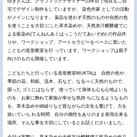
ゆきさんは、グラフィックデザイナー23年目で現在もご自
宅でデザイン制作をしていますが、 染色作家 としての活動
がメインになります。 薬品を使わず天然のものや自然の色
を使うことを大切 にした草木染めや、天然灰汁醗酵建てに
よる藍染め(てんねんあくはっこうだてあいぞめ) の作品作
りや、ワークショップ、アートセラピーをベースに置いた
こどもの造形教室を行 っています。ワークショップは親子
向けのものも開催しています。
こどもたちと行っている造形教室MUKTAは 自然の色や、
季節の花、和紙、流木、石など、なるべく天然のもので、
困った ゴミにはならず、使っていて身体も心も心地よいも
のを、お家に飾れて家族が幸せな気持 ちになるようなもの
を、草木染めや綿繰りなど昔ながらの文化も繋げて、力を
抜いていら れる時間、自分の個性をありのまま表現出来る
場所。そんな事を大切にしているとお話くださいました。
今日は実際に、草木染めや天然灰汁醗酵建て藍染めの作品