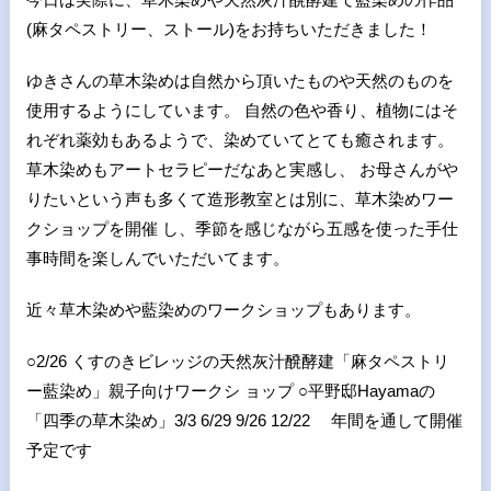
(麻タペストリー、ストール)をお持ちいただきました！
ゆきさんの草木染めは自然から頂いたものや天然のものを
使用するようにしています。 自然の色や香り、植物にはそ
れぞれ薬効もあるようで、染めていてとても癒されます。
草木染めもアートセラピーだなあと実感し、 お母さんがや
りたいという声も多くて造形教室とは別に、草木染めワー
クショップを開催 し、季節を感じながら五感を使った手仕
事時間を楽しんでいただいてます。
近々草木染めや藍染めのワークショップもあります。
○2/26 くすのきビレッジの天然灰汁醗酵建「麻タペストリ
ー藍染め」親子向けワークシ ョップ ○平野邸Hayamaの
「四季の草木染め」3/3 6/29 9/26 12/22 年間を通して開催
予定です