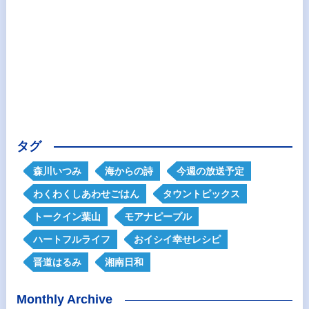
タグ
森川いつみ
海からの詩
今週の放送予定
わくわくしあわせごはん
タウントピックス
トークイン葉山
モアナピープル
ハートフルライフ
おイシイ幸せレシピ
晋道はるみ
湘南日和
Monthly Archive