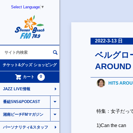
Select Language
▼
2022-3-13 日
ベルグローバ
AROUND
チケット&グッズ ショッピング
0
カート
HITS ARO
JAZZ LIVE情報
番組SNS&PODCAST
特集：
女子だっ
湘南ビーチFMマガジン
1)Can the can
パーソナリティ&スタッフ