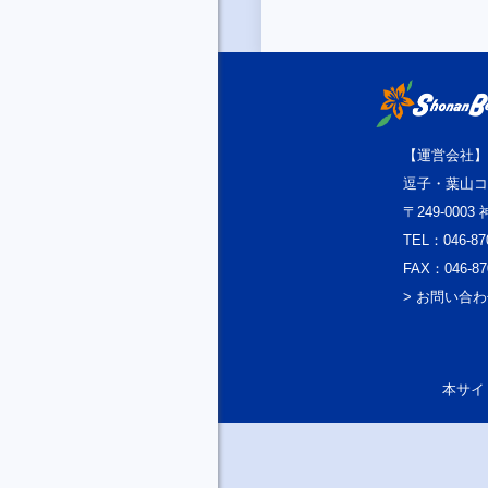
【運営会社】
逗子・葉山コ
〒249-000
TEL：046-87
FAX：046-87
> お問い合
本サイト