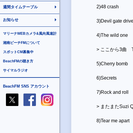
2)48 crash
週間タイムテーブル
お知らせ
3)Devil gate driv
マリーナWEBカメラ&風向風速計
4)The wild one
湘南ビーチFMについて
>
ここから
3
曲
スポットCM募集中
BeachFMの聴き方
5)Cherry bomb
サイマルラジオ
6)Secrets
BeachFM SNS アカウント
7)Rock and roll
>
またまた
Suzi Q
8)Tear me apart