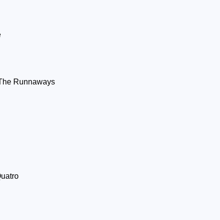
e
The Runnaways
uatro