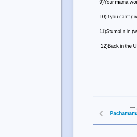
9)Your mama wo
10)If you can
’
t gi
11)Stumblin
’
in (
12)Back in the 
一
Pachamam