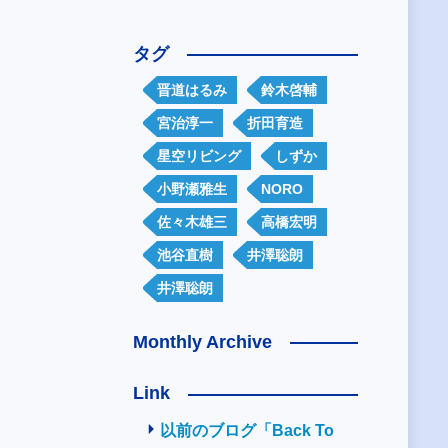
タグ
晋道はるみ
鈴木啓輔
宮治淳一
折田育造
星空リビング
しずか
小野瀬雅生
NORO
佐々木雄三
高橋宏明
池谷直樹
井澤聡朗
井澤聡朗
Monthly Archive
Link
以前のブログ「Back To