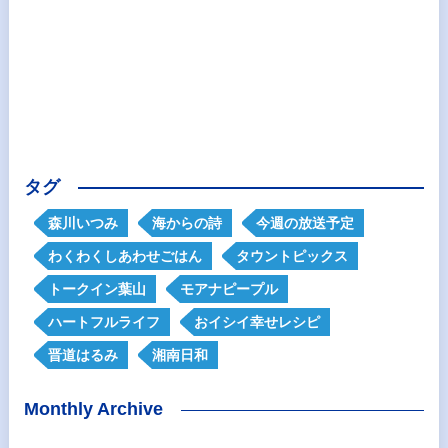
タグ
森川いつみ
海からの詩
今週の放送予定
わくわくしあわせごはん
タウントピックス
トークイン葉山
モアナピープル
ハートフルライフ
おイシイ幸せレシピ
晋道はるみ
湘南日和
Monthly Archive