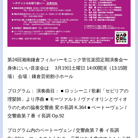
第24回湘南鎌倉フィルハーモニック管弦楽団定期演奏会〜
⾝体にいい⾳楽会は 3⽉19⽇⼟曜⽇ 14:00開演（13:15開
場） 会場：鎌倉芸術館⼩ホール
プログラム： 演奏曲⽬： ■ ロッシーニ / 歌劇「セビリアの
理髪師」より序曲 ■ モーツァルト / ヴァイオリンとヴィオ
ラのための協奏交響曲 変ホ⻑調 K.364 ■ ベートーヴェン /
交響曲第 7 番 イ⻑調 Op.92
プログラム内のベートーヴェン / 交響曲第 7 番 イ⻑調