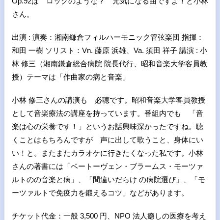
Op.92は ロックのような？ 元気になる曲ですよ！と小林
さん。
出演 : 演奏：湘南鎌倉フィルハーモニック管弦楽団 指揮：
和田 一樹 ソリスト：Vn. 藤原 浜雄、Va. 須田 祥子 講演 : 小
林 修三（湘南鎌倉総合病院 院長代行、昭和音楽大学客員教
授）テーマは「作曲家の病と音楽」
⼩林 修三さんの講演も 必聴です。昭和⾳楽⼤学客員教授
として音楽療法の講座を持っています。番組内でも 「音
楽は心の栄養です！」というお話興味深かったですね。聴
くことはもちろんですが 声に出して歌うこと、身体にい
い！と。またまたカラオケに行きたくなった私です。小林
さんの著書には「ベートーヴェン・ブラームス・モーツァ
ルトのの⾳楽と病」、「間違いだらけ の病院選び」、「モ
ーツァルトで免疫⼒を鍛えるコツ」などがあります。
チケット代⾦：⼀般 3,500 円、NPO 法⼈癒しの医療を考え