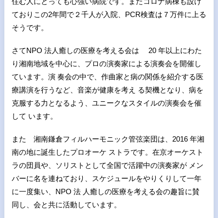
住む人にとっても心強い病院です。またコロナ病棟も設け
ておりこの2年間で２千人が入院、PCR検査は７万件に上る
そうです。
さてNPO 法⼈癒しの医療を考える会は 20 年以上にわた
り湘南地域を中⼼に、プロの演奏家による演奏会を開催し
ています。演 奏会の中で、作曲家と病の関係を紹介する医
療講演を⾏うなど、⾳楽が健康を考え る契機となり、病を
克服する⼒となるよう、ユニークなスタイルの演奏会を催
して います。
また 湘南鎌倉フィルハーモニック管弦楽団は、2016 年湘
南の地に誕⽣したプロオーケ ストラです。在京オーケスト
ラの団員や、ソリストとして全国で活躍中の演奏家が メン
バーに名を連ねており、スケジュールをやりくりして⼀年
に⼀度集い、NPO 法 ⼈癒しの医療を考える会の趣旨に賛
同し、会と共に活動しています。