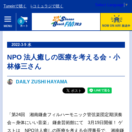
Select Language
▼
Tuneinで聴く
i-コミュラジで聴く
0
2022-3-9 水
NPO 法⼈癒しの医療を考える会・小
林修三さん
DAILY ZUSHI HAYAMA
「第24回 湘南鎌倉フィルハーモニック管弦楽団定期演奏
会～身体にいい音楽」 鎌倉芸術館にて 3月19日開催！ ゲ
ストは NPO法人癒しの医療を考える会理事長で、 湘南鎌