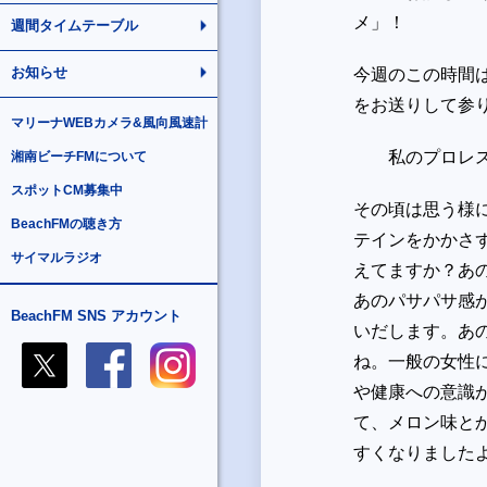
メ」！
週間タイムテーブル
お知らせ
今週のこの時間
をお送りして参
マリーナWEBカメラ&風向風速計
私のプロレス現
湘南ビーチFMについて
スポットCM募集中
その頃は思う様
BeachFMの聴き方
テインをかかさ
サイマルラジオ
えてますか？あ
あのパサパサ感
BeachFM SNS アカウント
いだします。あ
ね。一般の女性
や健康への意識
て、メロン味と
すくなりました