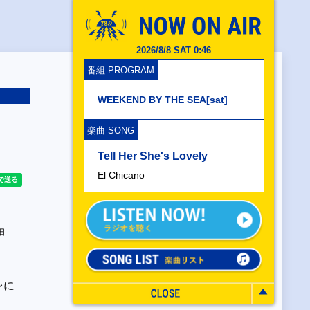
2026/8/8 SAT 0:46
番組 PROGRAM
WEEKEND BY THE SEA[sat]
楽曲 SONG
Tell Her She's Lovely
El Chicano
担
レに