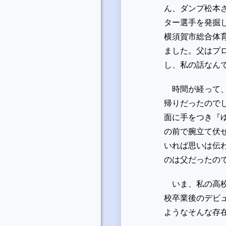
ん、ダンプ松本
ター選手を発掘
横須賀市総合体
ました。父はプ
し、私の話なん
時間が経って、
帰りだったので
面に手をつき『
の前で腕立て伏
いれば思いは伝
のは父だったの
いま、私の高校
校卒業後のデビ
ようなそんな存