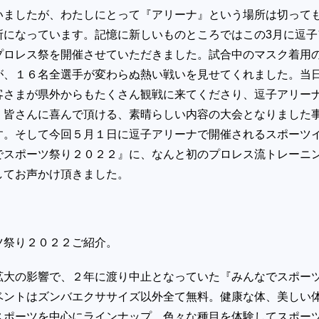
いましたが、わたしにとって『アリーナ』という場所は切って
所になっています。記憶に新しいものところではこの3月に逗子
プロレス祭を開催させていただきました。試合中のマスク着用
が、１６名全選手が変わらぬ熱い戦いを見せてくれました。当
客さまが県外からもたくさん観戦に来てくださり、逗子アリー
、皆さんに喜んで頂ける、素晴らしい内容の大会となりました
す。そして今回５月１日に逗子アリーナで開催されるスポーツ
でスポーツ祭り２０２２』に、なんと初のプロレス流トレーニ
してお声かけ頂きました。
ツ祭り２０２２ご紹介。
拡大の影響で、２年に渡り中止となっていた『みんなでスポー
ベントはズンバエクササイズ以外全て無料。健康な体、美しい
スポーツを中心にラインナップ。色々な種目を体験してスポー