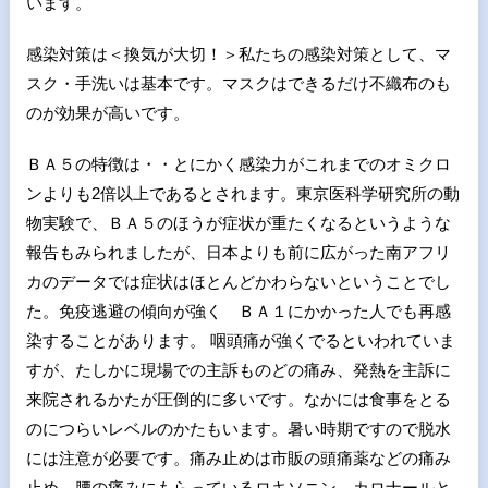
います。
感染対策は＜換気が大切！＞私たちの感染対策として、マ
スク・手洗いは基本です。マスクはできるだけ不織布のも
のが効果が高いです。
ＢＡ５の特徴は・・とにかく感染力がこれまでのオミクロ
ンよりも2倍以上であるとされます。東京医科学研究所の動
物実験で、ＢＡ５のほうが症状が重たくなるというような
報告もみられましたが、日本よりも前に広がった南アフリ
カのデータでは症状はほとんどかわらないということでし
た。免疫逃避の傾向が強く ＢＡ１にかかった人でも再感
染することがあります。 咽頭痛が強くでるといわれていま
すが、たしかに現場での主訴ものどの痛み、発熱を主訴に
来院されるかたが圧倒的に多いです。なかには食事をとる
のにつらいレベルのかたもいます。暑い時期ですので脱水
には注意が必要です。痛み止めは市販の頭痛薬などの痛み
止め、腰の痛みにもらっているロキソニン、カロナールと