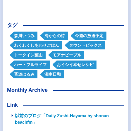
タグ
森川いつみ
海からの詩
今週の放送予定
わくわくしあわせごはん
タウントピックス
トークイン葉山
モアナピープル
ハートフルライフ
おイシイ幸せレシピ
晋道はるみ
湘南日和
Monthly Archive
Link
以前のブログ「Daily Zushi-Hayama by shonan
beachfm」