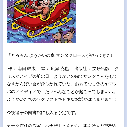
「どろろん ようかいの森 サンタクロースがやってきた! 」
作： 南田 幹太 絵： 広瀬 克也 出版社： 文研出版 ク
リスマスイブの前の日、ようかいの森でサンタさんをもて
なすかんげい会がひらかれていた。おもてなし係のヤマン
バのアイディアで、たいへんなことが起こってしまい…。
ようかいたちのワクワクドキドキなお話がはじまります！
今後逗子の図書館にも入る予定です。
カナダ在住の作家・ハナザトさんから 本を読んだ感想な