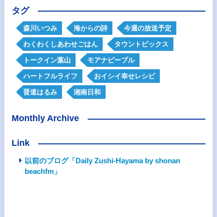
タグ
森川いつみ
海からの詩
今週の放送予定
わくわくしあわせごはん
タウントピックス
トークイン葉山
モアナピープル
ハートフルライフ
おイシイ幸せレシピ
晋道はるみ
湘南日和
Monthly Archive
Link
以前のブログ「Daily Zushi-Hayama by shonan
beachfm」