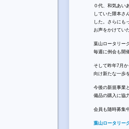
０代、和気あい
していた隈本さ
した。さらにも
お声をかけてい
葉山ロータリー
毎週に例会も開
そして昨年7月か
向け新たな一歩を
今後の新規事業
備品の購入に協
会員も随時募集
葉山ロータリー