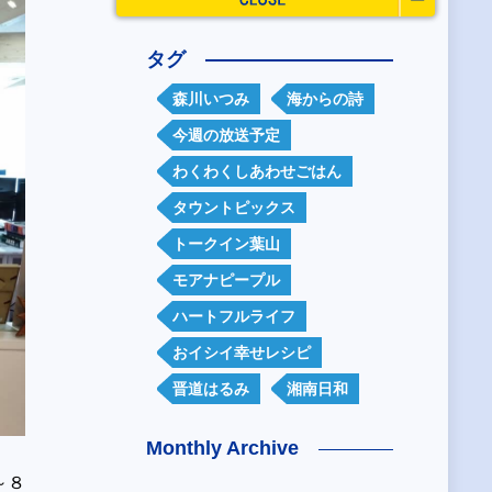
タグ
森川いつみ
海からの詩
今週の放送予定
わくわくしあわせごはん
タウントピックス
トークイン葉山
モアナピープル
ハートフルライフ
おイシイ幸せレシピ
晋道はるみ
湘南日和
Monthly Archive
～８