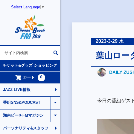
Select Language
▼
2023-3-29 水
葉山ロー
チケット&グッズ ショッピング
DAILY ZUS
0
カート
JAZZ LIVE情報
今日の番組ゲス
番組SNS&PODCAST
湘南ビーチFMマガジン
パーソナリティ&スタッフ