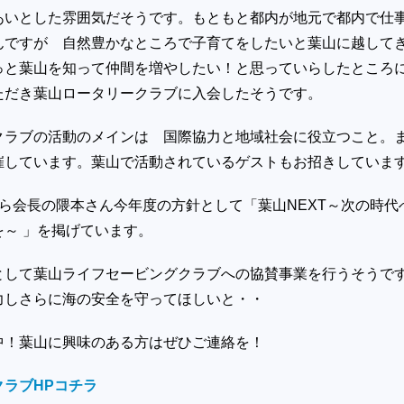
あいとした雰囲気だそうです。もともと都内が地元で都内で仕
んですが 自然豊かなところで子育てをしたいと葉山に越して
っと葉山を知って仲間を増やしたい！と思っていらしたとこ
ただき葉山ロータリークラブに入会したそうです。
クラブの活動のメインは 国際協力と地域社会に役立つこと。
催しています。葉山で活動されているゲストもお招きしていま
ら会長の隈本さん今年度の方針として「葉山NEXT～次の時代
～ 」を掲げています。
として葉山ライフセービングクラブへの協賛事業を行うそうで
力しさらに海の安全を守ってほしいと・・
中！葉山に興味のある方はぜひご連絡を！
クラブHPコチラ