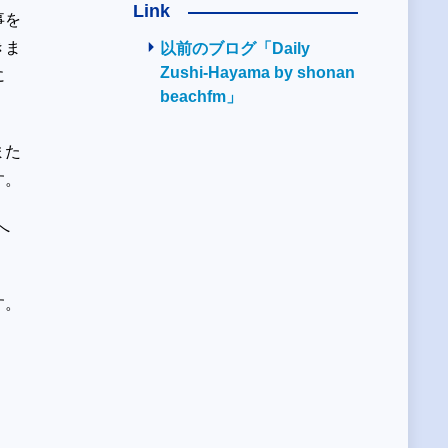
Link
事を
きま
以前のブログ「Daily
Zushi-Hayama by shonan
ろに
beachfm」
また
す。
へ
す。