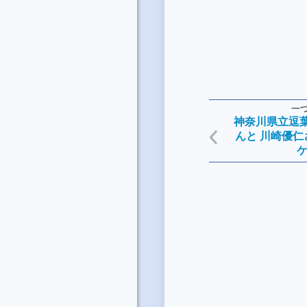
一
神奈川県立逗
んと 川崎優