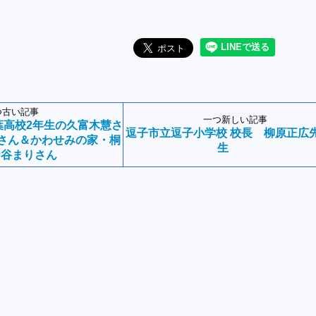
つ古い記事
一つ新しい記事
葉高校2年生の久富木慧さ
逗子市立逗子小学校 校長 柳原正広
仁さん＆かわせみの家・桐
生
ケ谷まりさん