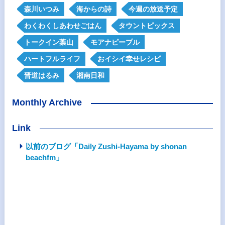
森川いつみ
海からの詩
今週の放送予定
わくわくしあわせごはん
タウントピックス
トークイン葉山
モアナピープル
ハートフルライフ
おイシイ幸せレシピ
晋道はるみ
湘南日和
Monthly Archive
Link
以前のブログ「Daily Zushi-Hayama by shonan
beachfm」