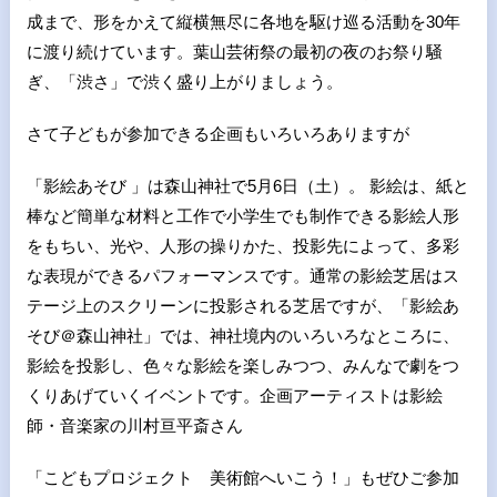
成まで、形をかえて縦横無尽に各地を駆け巡る活動を30年
に渡り続けています。葉山芸術祭の最初の夜のお祭り騒
ぎ、「渋さ」で渋く盛り上がりましょう。
さて子どもが参加できる企画もいろいろありますが
「影絵あそび 」は森山神社で5月6日（土）。 影絵は、紙と
棒など簡単な材料と工作で小学生でも制作できる影絵人形
をもちい、光や、人形の操りかた、投影先によって、多彩
な表現ができるパフォーマンスです。通常の影絵芝居はス
テージ上のスクリーンに投影される芝居ですが、「影絵あ
そび＠森山神社」では、神社境内のいろいろなところに、
影絵を投影し、色々な影絵を楽しみつつ、みんなで劇をつ
くりあげていくイベントです。企画アーティストは影絵
師・音楽家の川村亘平斎さん
「こどもプロジェクト 美術館へいこう！」もぜひご参加