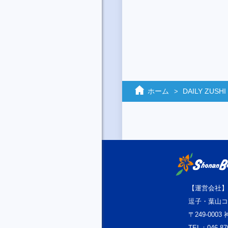
ホーム
DAILY ZUSHI
【運営会社】
逗子・葉山コ
〒249-000
TEL：046-87