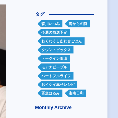
タグ
森川いつみ
海からの詩
今週の放送予定
わくわくしあわせごはん
タウントピックス
トークイン葉山
モアナピープル
ハートフルライフ
おイシイ幸せレシピ
晋道はるみ
湘南日和
Monthly Archive