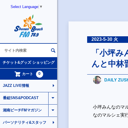
Select Language
▼
2023-5-30 火
「小坪み
んと中林
チケット&グッズ ショッピング
0
カート
DAILY ZUS
JAZZ LIVE情報
番組SNS&PODCAST
小坪みんなのマル
湘南ビーチFMマガジン
なのマルシェ実
パーソナリティ&スタッフ