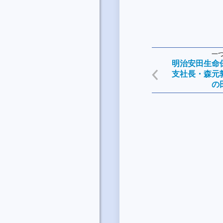
一
明治安田生命
支社長・森元
の