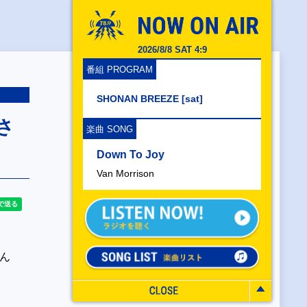
2026/8/8 SAT 4:9
番組 PROGRAM
SHONAN BREEZE [sat]
さ
楽曲 SONG
Down To Joy
Van Morrison
みん