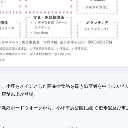
す。小坪をメインとした商品や食品を扱う出店者を中 心にいろ
０店舗以上が登場。
坪漁港ボードウオークから、小坪海浜公園に続 く遊歩道及び車