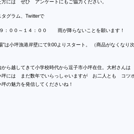
た方には ぜひ アンケートにもご協力ください。
グラム、Twitterで
日）９：００～１４：００ 雨が降らないことを願います！
場”は小坪漁港岸壁にて9:00よりスタート。 （商品がなくなり
内から越してきて小学校時代から逗子市小坪在住。大村さんは
小坪には まだ数年でいらっしゃいますが お二人とも コツ
小坪の魅力を発信してくださいね！