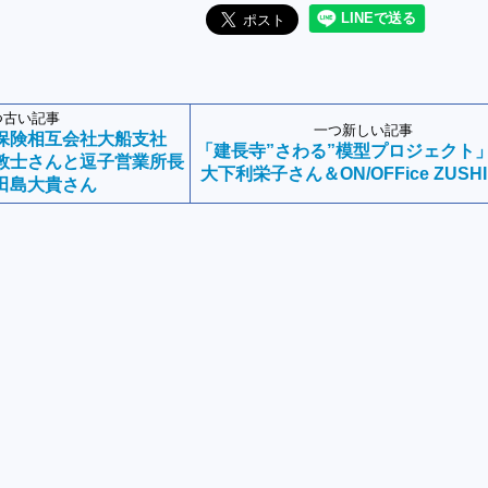
つ古い記事
一つ新しい記事
保険相互会社大船支社
「建長寺”さわる”模型プロジェクト
敦士さんと逗子営業所長
大下利栄子さん＆ON/OFFice ZUSHI
田島大貴さん