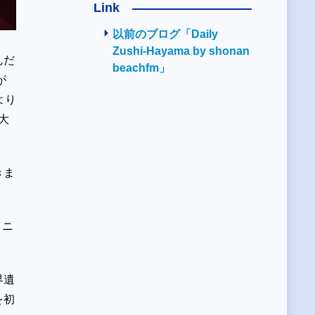
Link
以前のブログ「Daily
Zushi-Hayama by shonan
んだ
beachfm」
が
より
大
きま
ミニ
界遺
を初