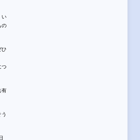
。
。い
もの
ぜひ
に
につ
共有
そう
日