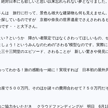
！絶対日本にも欲しいと思い以来忘れられない夢となりました
さんは 旅行に行って、景色も雄大な建築物も何も見えません
を探しているのですが 京都や奈良の世界遺産でさえさわれる
のです・・と大下さん。
よい？というか 障がい者限定ではなくさわってほしいもの、
ましょう！というみんなのための”さわる”模型なのです。実際
た三十三間堂のエピソード、さわることが 新しい驚きや発見
。
わってわかる！旅の感動を一緒に！実現すれば 日本初の屋外
台座で５００万円。そのほか諸々の費用合わせて７５０万円だ
のご協力をいただき クラウドファンディングが 明日 6月1