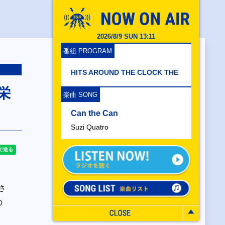
2026/8/9 SUN 13:11
番組 PROGRAM
HITS AROUND THE CLOCK THE
栄
楽曲 SONG
Can the Can
Suzi Quatro
さ
の