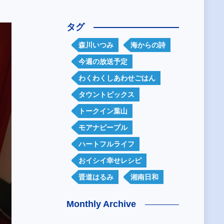
タグ
森川いつみ
海からの詩
今週の放送予定
わくわくしあわせごはん
タウントピックス
トークイン葉山
モアナピープル
ハートフルライフ
おイシイ幸せレシピ
晋道はるみ
湘南日和
Monthly Archive