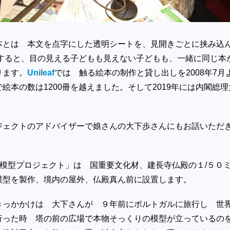
本とは 本文を点字にした透明シートを、見開きごとに挟み込
うすると、目の見える子どもも見えない子どもも、一緒に同じ本
ります。
Unileaf
では 触る絵本の制作と貸し出しを2008年7月
絵本の数は1200冊を越えました。そして2019年には内閣総理
ジェクトのアドバイザーで娘さんの大下歩さんにもお話いただ
”模型プロジェクト」は 国重要文化材、建長寺仏殿の１/５０
模型を製作、境内の屋外、仏殿真ん前に設置します。
きっかかけは 大下さんが ９年前にポルトガルに旅行し 世
行った時 塔の前の広場で本物そっくりの模型が立っているの