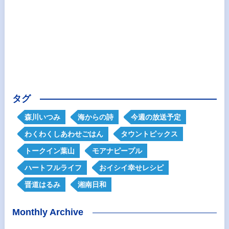
タグ
森川いつみ
海からの詩
今週の放送予定
わくわくしあわせごはん
タウントピックス
トークイン葉山
モアナピープル
ハートフルライフ
おイシイ幸せレシピ
晋道はるみ
湘南日和
Monthly Archive