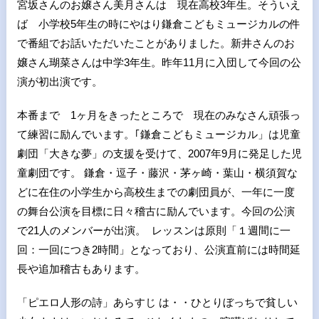
宮坂さんのお嬢さん美月さんは 現在高校3年生。そういえ
ば 小学校5年生の時にやはり鎌倉こどもミュージカルの件
で番組でお話いただいたことがありました。新井さんのお
嬢さん瑚菜さんは中学3年生。昨年11月に入団して今回の公
演が初出演です。
本番まで 1ヶ月をきったところで 現在のみなさん頑張っ
て練習に励んでいます。｢鎌倉こどもミュージカル」は児童
劇団「大きな夢」の支援を受けて、2007年9月に発足した児
童劇団です。 鎌倉・逗子・藤沢・茅ヶ崎・葉山・横須賀な
どに在住の小学生から高校生までの劇団員が、一年に一度
の舞台公演を目標に日々稽古に励んでいます。今回の公演
で21人のメンバーが出演。 レッスンは原則「１週間に一
回：一回につき2時間」となっており、公演直前には時間延
長や追加稽古もあります。
「ピエロ人形の詩」あらすじ は・・ひとりぼっちで貧しい