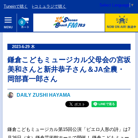
Select Language
▼
Tuneinで聴く
i-コミュラジで聴く
0
2023-6-29 木
鎌倉こどもミュージカル父母会の宮坂
美和さんと新井恭子さん＆JA全農・
岡部喜一郎さん
DAILY ZUSHI HAYAMA
鎌倉こどもミュージカル第15回公演「ピエロ人形の詩」は7
月26日（水）鎌倉芸術館ホールで開催！ 鎌倉こどもミュー