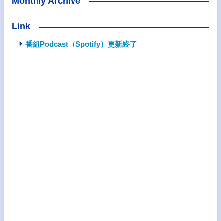
Monthly Archive
Link
番組Podcast（Spotify）更新終了