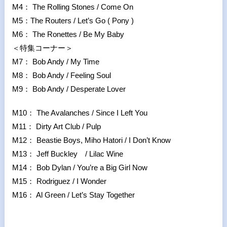
M4： The Rolling Stones / Come On
M5：The Routers / Let’s Go ( Pony )
M6： The Ronettes / Be My Baby
＜特集コーナー＞
M7： Bob Andy / My Time
M8： Bob Andy / Feeling Soul
M9： Bob Andy / Desperate Lover
M10： The Avalanches / Since I Left You
M11： Dirty Art Club / Pulp
M12： Beastie Boys, Miho Hatori / I Don’t Know
M13： Jeff Buckley / Lilac Wine
M14： Bob Dylan / You’re a Big Girl Now
M15： Rodriguez / I Wonder
M16： Al Green / Let’s Stay Together