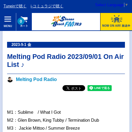
Select Language
▼
Tuneinで聴く
i-コミュラジで聴く
0
2023-9-1 金
Melting Pod Radio 2023/09/01 On Air
List ♪
Melting Pod Radio
M1：Sublime / What I Got
M2：Glen Brown, King Tubby / Termination Dub
M3： Jackie Mittoo / Summer Breeze