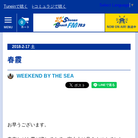
Select Language
▼
Tuneinで聴く
i-コミュラジで聴く
0
2018-2-17 土
春霞
WEEKEND BY THE SEA
お早うございます。