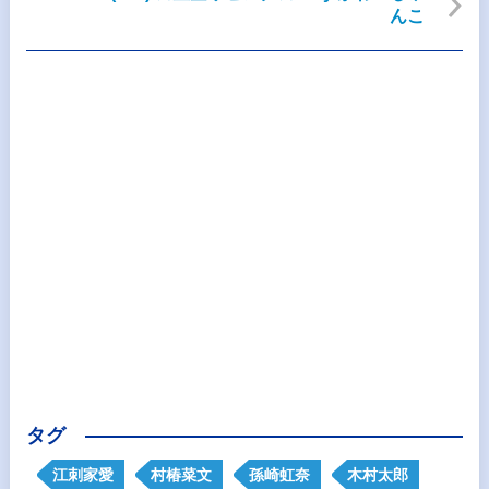
んこ
タグ
江刺家愛
村椿菜文
孫崎虹奈
木村太郎