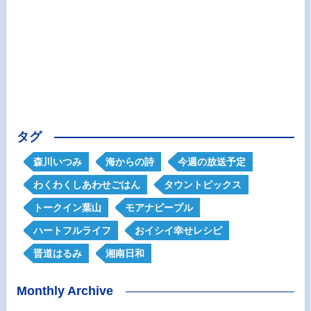
タグ
森川いつみ
海からの詩
今週の放送予定
わくわくしあわせごはん
タウントピックス
トークイン葉山
モアナピープル
ハートフルライフ
おイシイ幸せレシピ
晋道はるみ
湘南日和
Monthly Archive