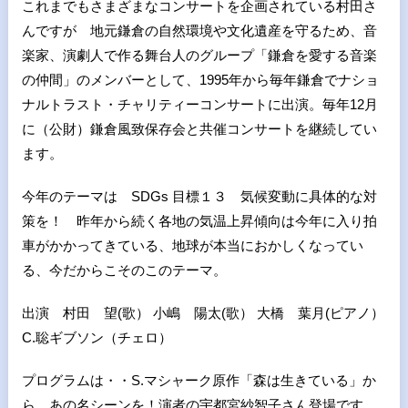
これまでもさまざまなコンサートを企画されている村田さ
んですが 地元鎌倉の自然環境や文化遺産を守るため、音
楽家、演劇人で作る舞台人のグループ「鎌倉を愛する音楽
の仲間」のメンバーとして、1995年から毎年鎌倉でナショ
ナルトラスト・チャリティーコンサートに出演。毎年12月
に（公財）鎌倉風致保存会と共催コンサートを継続してい
ます。
今年のテーマは SDGs 目標１３ 気候変動に具体的な対
策を！ 昨年から続く各地の気温上昇傾向は今年に入り拍
車がかかってきている、地球が本当におかしくなってい
る、今だからこそのこのテーマ。
出演 村田 望(歌） 小嶋 陽太(歌） 大橋 葉月(ピアノ）
C.聡ギブソン（チェロ）
プログラムは・・S.マシャーク原作「森は生きている」か
ら あの名シーンを！演者の宇都宮紗智子さん登場です。