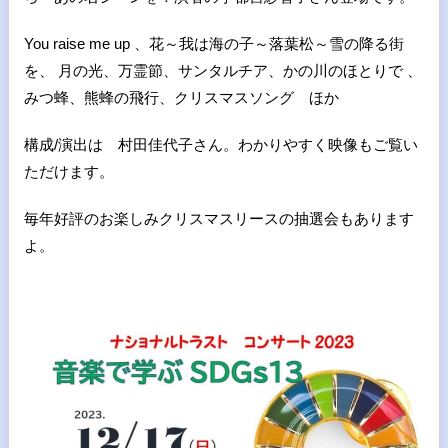
You raise me up 、花～我は海の子～落葉松～雪の降る街
を、 月の光、万霊節、サンタルチア、かの川のほとりで 、
みつ蜂、熊蜂の飛行、クリスマスソング ほか
構成/演出は 村田佳代子さん。わかりやすく映像もご覧い
ただけます。
毎年好評のお楽しみクリスマスリースの抽選会もあります
よ。