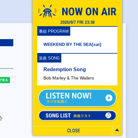
2026/8/7 FRI 23:38
番組 PROGRAM
WEEKEND BY THE SEA[sat]
楽曲 SONG
Redemption Song
Bob Marley & The Wailers
介