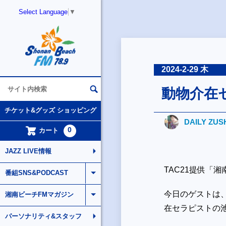
Select Language
▼
2024-2-29 木
動物介在
チケット&グッズ ショッピング
DAILY ZUS
0
カート
JAZZ LIVE情報
TAC21提供「
番組SNS&PODCAST
今日のゲストは
湘南ビーチFMマガジン
在セラピストの
パーソナリティ&スタッフ