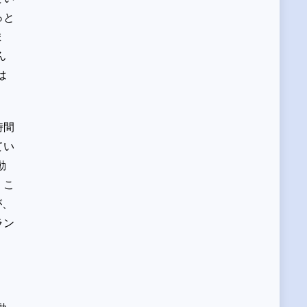
っと
ま
ん
は
時間
てい
動
。こ
が、
ラン