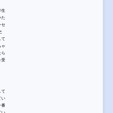
学生
いた
ンセ
と
して
ちゃ
たら
を受
。
して
てい
一番
てい