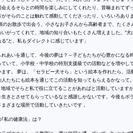
回会えるそらとの時間を楽しみにしてくれたり、昔噛まれてず
方がそらのことは触れて感動してくださったり、いろいろあり
日頃のお散歩で出会う、小さなお子さんから高齢者まで、たくさ
わいがってくれて、地域の知り合いもたくさん増えました。“犬
れる“と、私もダイレクトに感じています」
ふれあいを通して、今後の夢は？～子どもたちが心豊かになる
っていて、小学校・中学校の特別支援級での活動などを増やし
います。 夢は、「セラピー犬そら」という絵本を作れたら、活
の人たちにも絵本を通じてこの活動を知ってもらえるかなって
) 地域でそらと私で役に立てることがあればと活動しています
き生きとさせてもらっているなと感謝しかないです。今後もボ
さまざまな場所で活動していきたいです 。
の｢私の健康法」は？