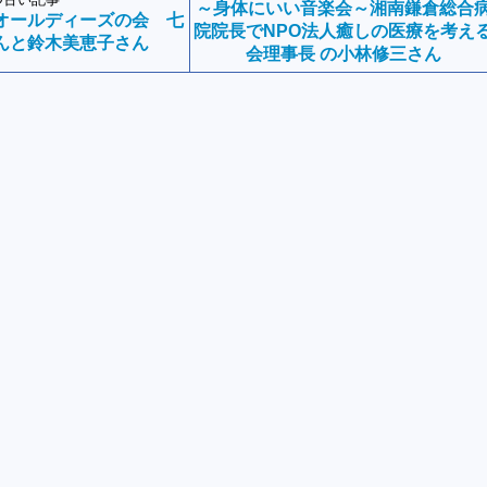
～身体にいい音楽会～湘南鎌倉総合
オールディーズの会 七
院院長でNPO法人癒しの医療を考え
んと鈴木美恵子さん
会理事長 の小林修三さん