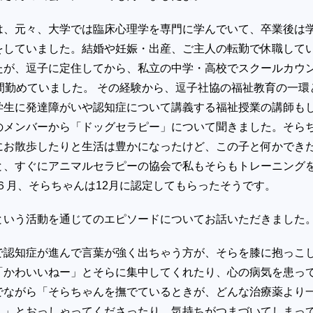
は、元々、大学では臨床心理学を専門に学んでいて、卒業後は
をしていました。結婚や妊娠・出産、ご主人の転勤で休職して
たが、逗子に定住してから、私立の中学・高校でスクールカウ
間勤めていました。 その経験から、逗子社協の福祉教育の一環
学生に発達障がいや認知症について講義する福祉授業の講師も
のメンバーから「ドッグセラピー」について聞きました。そら
にお散歩したりと生活は豊かになったけど、この子と何かでき
と、すぐにアニマルセラピーの協会で私もそらもトレーニング
年６月、そらちゃんは12月に認定してもらったそうです。
という活動を通じてのエピソードについてお話いただきました
で認知症が進んで言葉が強く出ちゃう方が、そらを膝に抱っこ
「かわいいねー」とそらに集中してくれたり、心の病気を患っ
でながら「そらちゃんを撫でているときが、どんな治療薬より
く」とおっしゃってくださったり、気持ちがつまづいてしまっ