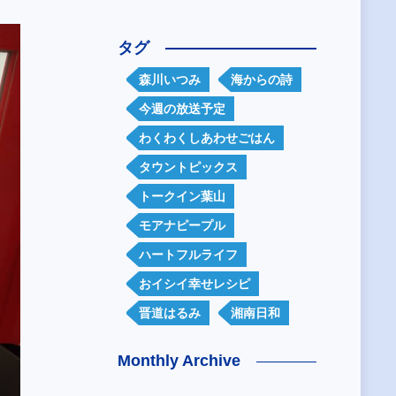
タグ
森川いつみ
海からの詩
今週の放送予定
わくわくしあわせごはん
タウントピックス
トークイン葉山
モアナピープル
ハートフルライフ
おイシイ幸せレシピ
晋道はるみ
湘南日和
Monthly Archive