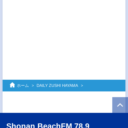
ホーム
DAILY ZUSHI HAYAMA
Shonan BeachFM 78.9