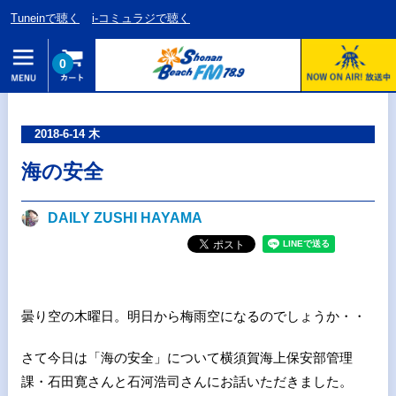
Tuneinで聴く
i-コミュラジで聴く
0
2018-6-14 木
海の安全
DAILY ZUSHI HAYAMA
曇り空の木曜日。明日から梅雨空になるのでしょうか・・
さて今日は「海の安全」について横須賀海上保安部管理
課・石田寛さんと石河浩司さんにお話いただきました。