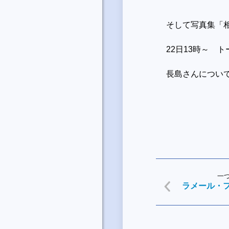
そして写真集「
22日13時～ 
長島さんについ
一
ラメール・フ