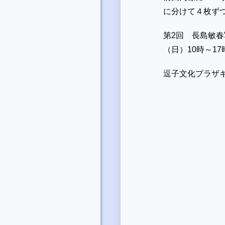
に分けて４枚ず
第2回 長島敏春
（日）10時～17
逗子文化プラザ