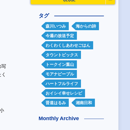
タグ
森川いつみ
海からの詩
今週の放送予定
わくわくしあわせごはん
タウントピックス
トークイン葉山
の写
モアナピープル
たく
ハートフルライフ
おイシイ幸せレシピ
晋道はるみ
湘南日和
小
Monthly Archive