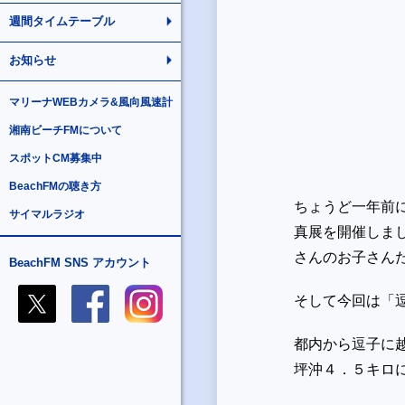
週間タイムテーブル
お知らせ
マリーナWEBカメラ&風向風速計
湘南ビーチFMについて
スポットCM募集中
BeachFMの聴き方
ちょうど一年前
サイマルラジオ
真展を開催しま
さんのお子さん
BeachFM SNS アカウント
そして今回は「
都内から逗子に
坪沖４．５キロ