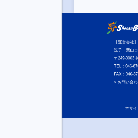
【運営会社】
逗子・葉山コ
〒249-000
TEL：046-87
FAX：046-87
> お問い合
本サイト