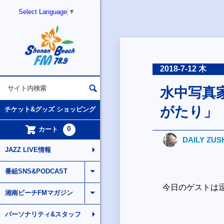
Select Language
▼
2018-7-12 木
水中写真
がたり」
チケット&グッズ ショッピング
0
カート
DAILY ZUS
JAZZ LIVE情報
番組SNS&PODCAST
今日のゲストは
湘南ビーチFMマガジン
パーソナリティ&スタッフ