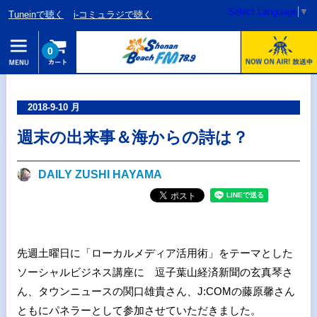
Select Language
▼
Tuneinで聴く
i-コミュラジで聴く
0
2018-9-10 月
週末の出来事＆海からの詩は？
DAILY ZUSHI HAYAMA
先週土曜日に「ローカルメディア活用術」をテーマとした
ソーシャルビジネス講座に 逗子葉山経済新聞の玄真琴さ
ん、タウンニュースの関口雄貴さん、J:COMの藤原馨さん
ともにパネラーとして参加させていただきました。