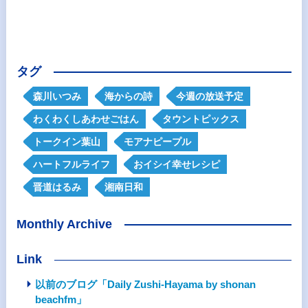
タグ
森川いつみ
海からの詩
今週の放送予定
わくわくしあわせごはん
タウントピックス
トークイン葉山
モアナピープル
ハートフルライフ
おイシイ幸せレシピ
晋道はるみ
湘南日和
Monthly Archive
Link
以前のブログ「Daily Zushi-Hayama by shonan
beachfm」