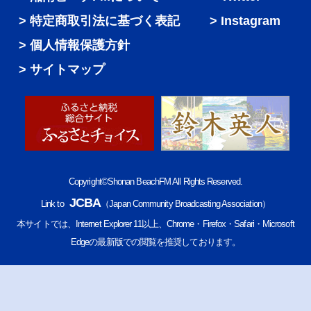
特定商取引法に基づく表記
Instagram
個人情報保護方針
サイトマップ
Copyright©Shonan BeachFM All Rights Reserved.
JCBA
Link to
（Japan Community Broadcasting Association）
本サイトでは、Internet Explorer 11以上、Chrome・Firefox・Safari・Microsoft
Edgeの最新版での閲覧を推奨しております。