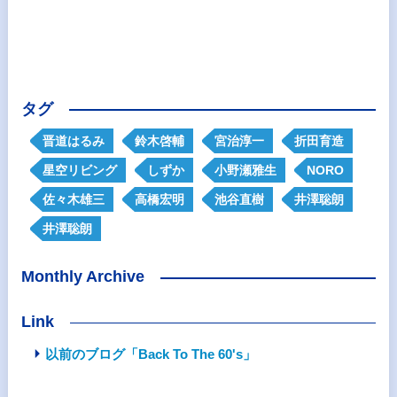
タグ
晋道はるみ
鈴木啓輔
宮治淳一
折田育造
星空リビング
しずか
小野瀬雅生
NORO
佐々木雄三
高橋宏明
池谷直樹
井澤聡朗
井澤聡朗
Monthly Archive
Link
以前のブログ「Back To The 60's」