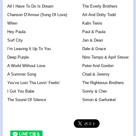
All I Have To Do Is Dream
The Everly Brothers
Chanson D’Amour (Song Of Love)
Art And Dotty Todd
When
Kalin Twins
Hey Paula
Paul & Paula
Surf City
Jan & Dean
I’m Leaving It Up To You
Dale & Grace
Deep Purple
Nino Tempo & April Stevens
A World Without Love
Peter And Gordon
A Summer Song
Chad & Jeremy
You’ve Lost Tha Lovin’ Feelin’
The Righteous Brothers
I Got You Babe
Sonny & Cher
The Sound Of Silence
Simon & Garfunkel