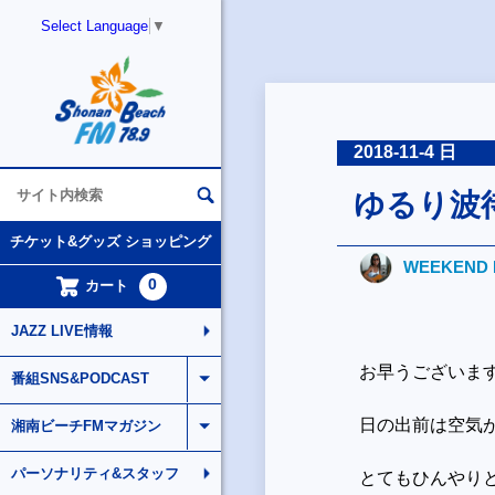
Select Language
▼
2018-11-4 日
ゆるり波
チケット&グッズ ショッピング
WEEKEND 
0
カート
JAZZ LIVE情報
お早うございま
番組SNS&PODCAST
日の出前は空気
湘南ビーチFMマガジン
パーソナリティ&スタッフ
とてもひんやり