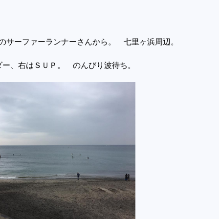
沢のサーファーランナーさんから。 七里ヶ浜周辺。
ダー、右はＳＵＰ。 のんびり波待ち。