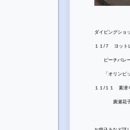
ダイビングショ
１１/７ ヨッ
ビーチバレー日
「オリンピック
１１/１１ 素
廣瀬花子さん
お申込みなど詳