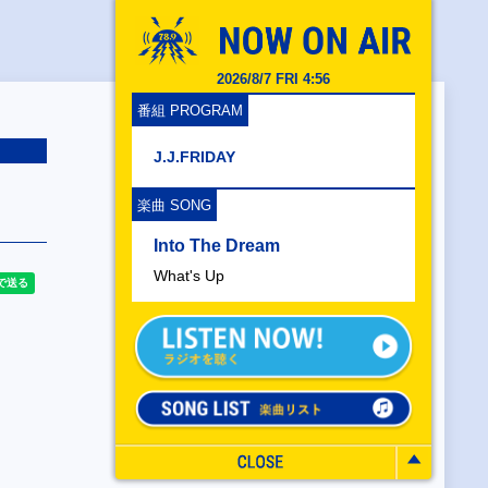
2026/8/7 FRI 4:56
番組 PROGRAM
J.J.FRIDAY
楽曲 SONG
Into The Dream
What's Up