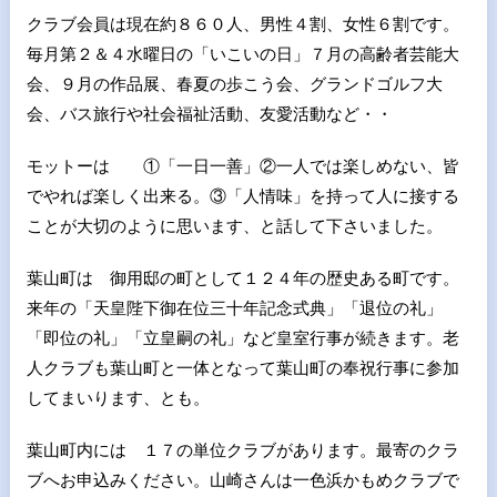
クラブ会員は現在約８６０人、男性４割、女性６割です。
毎月第２＆４水曜日の「いこいの日」７月の高齢者芸能大
会、９月の作品展、春夏の歩こう会、グランドゴルフ大
会、バス旅行や社会福祉活動、友愛活動など・・
モットーは ①「一日一善」②一人では楽しめない、皆
でやれば楽しく出来る。③「人情味」を持って人に接する
ことが大切のように思います、と話して下さいました。
葉山町は 御用邸の町として１２４年の歴史ある町です。
来年の「天皇陛下御在位三十年記念式典」「退位の礼」
「即位の礼」「立皇嗣の礼」など皇室行事が続きます。老
人クラブも葉山町と一体となって葉山町の奉祝行事に参加
してまいります、とも。
葉山町内には １７の単位クラブがあります。最寄のクラ
ブへお申込みください。山崎さんは一色浜かもめクラブで