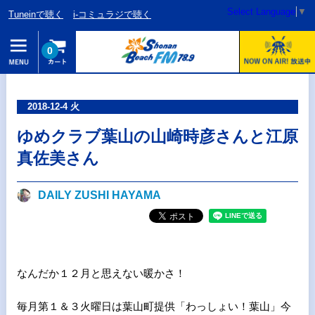
Select Language
▼
Tuneinで聴く
i-コミュラジで聴く
0
2018-12-4 火
ゆめクラブ葉山の山崎時彦さんと江原
真佐美さん
DAILY ZUSHI HAYAMA
なんだか１２月と思えない暖かさ！
毎月第１＆３火曜日は葉山町提供「わっしょい！葉山」今