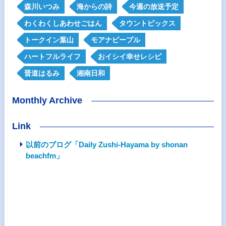
森川いつみ
海からの詩
今週の放送予定
わくわくしあわせごはん
タウントピックス
トークイン葉山
モアナピープル
ハートフルライフ
おイシイ幸せレシピ
晋道はるみ
湘南日和
Monthly Archive
Link
以前のブログ「Daily Zushi-Hayama by shonan
beachfm」