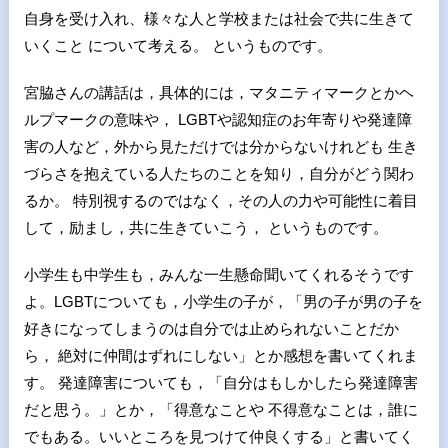
自身を受け入れ、様々な人と学校または社会で共に生きて
いくこと について考える。 というものです。
宮脇さんの講話は，具体的には，マタニティマークとかヘ
ルプマークの意味や， LGBTや認知症のお年寄りや発達障
害の人など，外から見ただけでは分からないけれども 生き
づらさを抱えている人たちのことを知り，自分がどう関わ
るか。 特別視するのではなく，その人の力や可能性に着目
して，励まし，共に生きていこう， というものです。
小学生も中学生も，みんな一生懸命聞いてくれるそうです
よ。LGBTについても，小学生の子が，「男の子が男の子を
好きになってしまうのは自分では止められないことだか
ら， 絶対に仲間はずれにしない」とか感想を書いてくれま
す。 発達障害についても，「自分はもしかしたら発達障害
だと思う。」とか，「得意なことや 不得意なことは，誰に
でもある。いいところを見つけて仲良くする」と書いてく