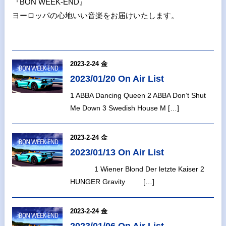
『BON WEEK‐END』
ヨーロッパの心地いい音楽をお届けいたします。
2023-2-24 金
2023/01/20 On Air List
1 ABBA Dancing Queen 2 ABBA Don’t Shut
Me Down 3 Swedish House M […]
2023-2-24 金
2023/01/13 On Air List
1 Wiener Blond Der letzte Kaiser 2
HUNGER Gravity […]
2023-2-24 金