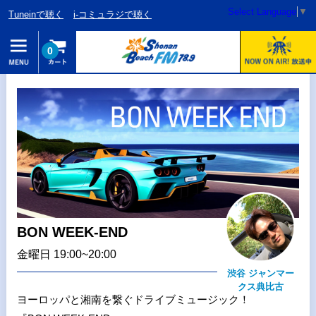
Select Language
▼
Tuneinで聴く
i-コミュラジで聴く
0
BON WEEK‐END
金曜日 19:00~20:00
渋谷 ジャンマー
クス典比古
ヨーロッパと湘南を繋ぐドライブミュージック！