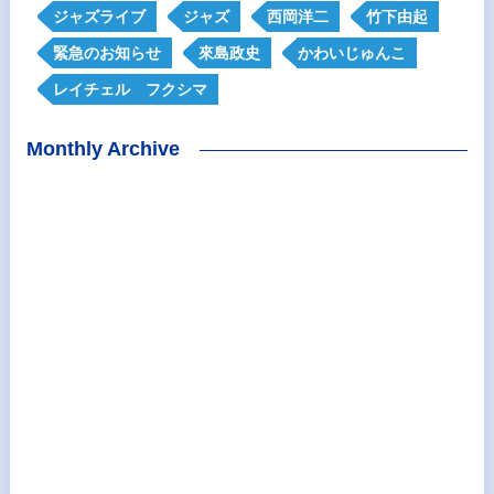
ジャズライブ
ジャズ
西岡洋二
竹下由起
緊急のお知らせ
來島政史
かわいじゅんこ
レイチェル フクシマ
Monthly Archive