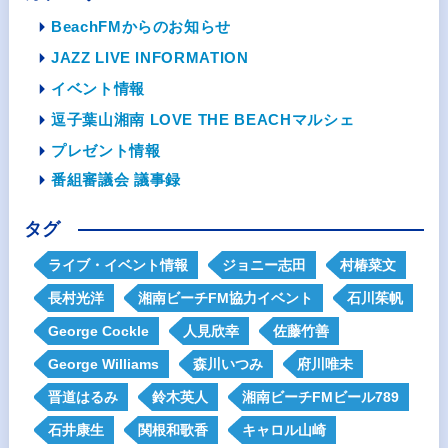
BeachFMからのお知らせ
JAZZ LIVE INFORMATION
イベント情報
逗子葉山湘南 LOVE THE BEACHマルシェ
プレゼント情報
番組審議会 議事録
タグ
ライブ・イベント情報
ジョニー志田
村椿菜文
長村光洋
湘南ビーチFM協力イベント
石川茱帆
George Cockle
人見欣幸
佐藤竹善
George Williams
森川いつみ
府川唯未
晋道はるみ
鈴木英人
湘南ビーチFMビール789
石井康生
関根和歌香
キャロル山崎