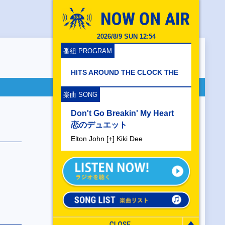
2026/8/9 SUN 12:54
番組 PROGRAM
HITS AROUND THE CLOCK THE
楽曲 SONG
Don't Go Breakin' My Heart
恋のデュエット
Elton John [+] Kiki Dee