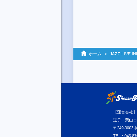
ホーム
JAZZ LIVE 
【運営会社】
逗子・葉山コ
〒249-000
TEL：046-87