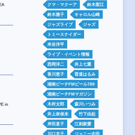
EA
クマ・マクーア
鈴木梨江
鈴木雅子
キャロル山崎
ジャズライブ
ジャズ
トミースナイダー
米谷洋平
ライブ・イベント情報
西岡洋二
井上七重
香川恵子
晋道はるみ
湘南ビーチFMビール789
湘南ビーチFMマガジン
木村太郎
森川いつみ
E in
井上奈保未
竹下由起
岸田直子
江刺家愛
川口京子
ジョニー志田