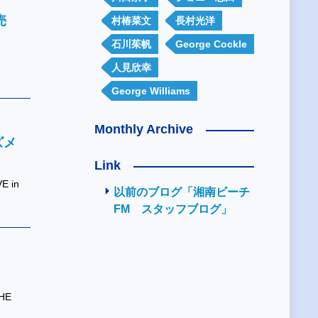
売
村椿菜文
長村光洋
石川茱帆
George Cockle
人見欣幸
George Williams
Monthly Archive
ズメ
Link
E in
以前のブログ「湘南ビーチ
FM スタッフブログ」
HE