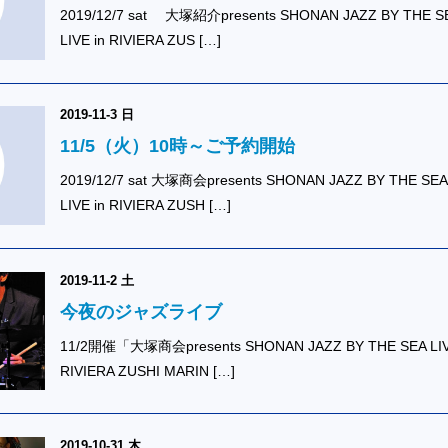
2019/12/7 sat 大塚紹介presents SHONAN JAZZ BY THE S
LIVE in RIVIERA ZUS […]
2019-11-3 日
11/5（火）10時～ご予約開始
2019/12/7 sat 大塚商会presents SHONAN JAZZ BY THE SEA
LIVE in RIVIERA ZUSH […]
2019-11-2 土
今夜のジャズライブ
11/2開催「大塚商会presents SHONAN JAZZ BY THE SEA LIV
RIVIERA ZUSHI MARIN […]
2019-10-31 木