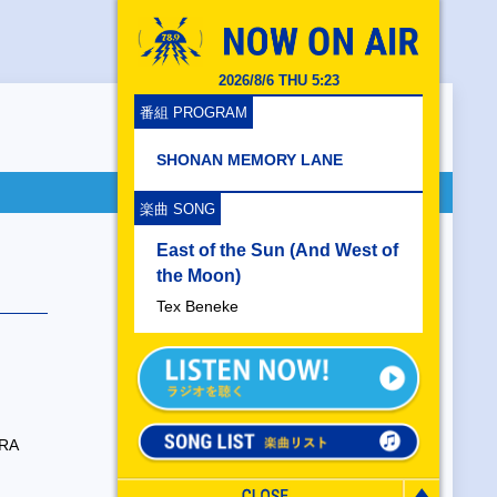
2026/8/6 THU 5:23
番組 PROGRAM
SHONAN MEMORY LANE
楽曲 SONG
East of the Sun (And West of
the Moon)
Tex Beneke
RA