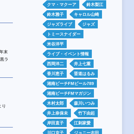
クマ・マクーア
鈴木梨江
鈴木雅子
キャロル山崎
ジャズライブ
ジャズ
トミースナイダー
米谷洋平
年末
ライブ・イベント情報
の黒ラ
西岡洋二
井上七重
香川恵子
晋道はるみ
湘南ビーチFMビール789
湘南ビーチFMマガジン
木村太郎
森川いつみ
Mより
井上奈保未
竹下由起
岸田直子
江刺家愛
川口京子
ジョニー志田