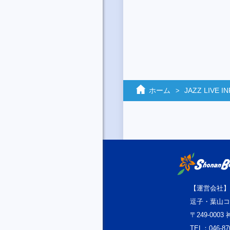
ホーム
JAZZ LIVE 
【運営会社】
逗子・葉山コ
〒249-000
TEL：046-87