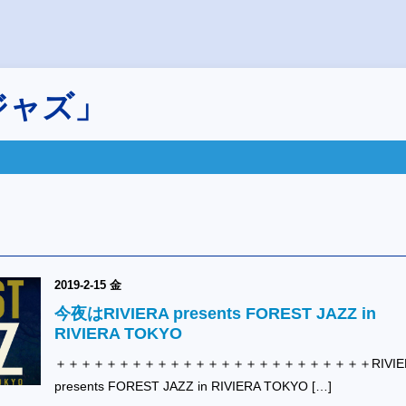
ジャズ」
2019-2-15 金
今夜はRIVIERA presents FOREST JAZZ in
RIVIERA TOKYO
＋＋＋＋＋＋＋＋＋＋＋＋＋＋＋＋＋＋＋＋＋＋＋＋＋RIVIE
presents FOREST JAZZ in RIVIERA TOKYO […]