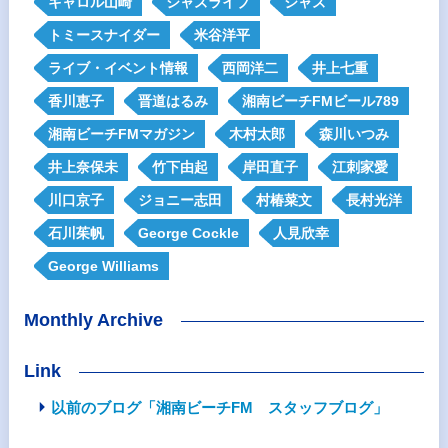
キャロル山崎
ジャズライブ
ジャズ
トミースナイダー
米谷洋平
ライブ・イベント情報
西岡洋二
井上七重
香川恵子
晋道はるみ
湘南ビーチFMビール789
湘南ビーチFMマガジン
木村太郎
森川いつみ
井上奈保未
竹下由起
岸田直子
江刺家愛
川口京子
ジョニー志田
村椿菜文
長村光洋
石川茱帆
George Cockle
人見欣幸
George Williams
Monthly Archive
Link
以前のブログ「湘南ビーチFM スタッフブログ」