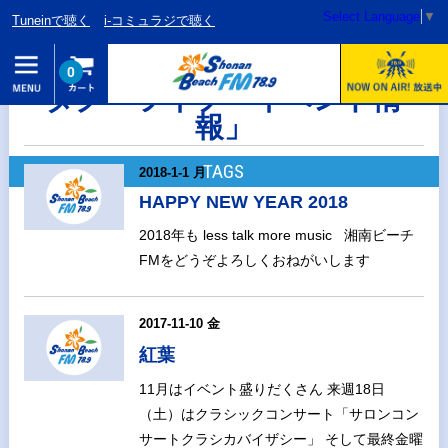
Select Language
▼
Tuneinで聴く
i-コミュラジで聴く
0
タグ「ライブ・イベント情
報」
TAGS
2018-1-1 月
HAPPY NEW YEAR 2018
2018年も less talk more music 湘南ビーチ
FMをどうぞよろしくおねがいします
2017-11-10 金
紅葉
11月はイベント盛りだくさん 来週18日
（土）はクラシックコンサート「サロンコン
サートクラシカバイザシー」 そして最終金曜