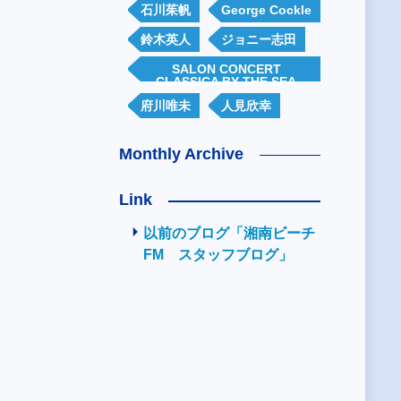
石川茱帆
George Cockle
鈴木英人
ジョニー志田
SALON CONCERT
CLASSICA BY THE SEA
府川唯未
人見欣幸
Monthly Archive
Link
以前のブログ「湘南ビーチ
FM スタッフブログ」