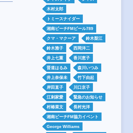
木村太郎
トミースナイダー
湘南ビーチFMビール789
クマ・マクーア
鈴木梨江
鈴木雅子
西岡洋二
井上七重
香川恵子
晋道はるみ
森川いつみ
井上奈保未
竹下由起
岸田直子
川口京子
江刺家愛
緊急のお知らせ
村椿菜文
長村光洋
湘南ビーチFM協力イベント
George Williams