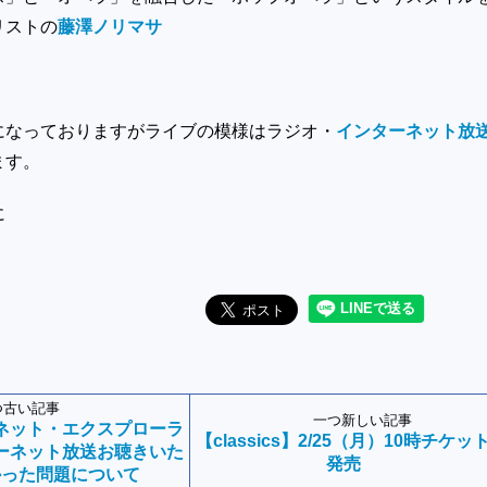
リストの
藤澤ノリマサ
になっておりますがライブの模様はラジオ・
インターネット放
ます。
に
つ古い記事
一つ新しい記事
ーネット・エクスプローラ
【classics】2/25（月）10時チケッ
ーネット放送お聴きいた
発売
かった問題について