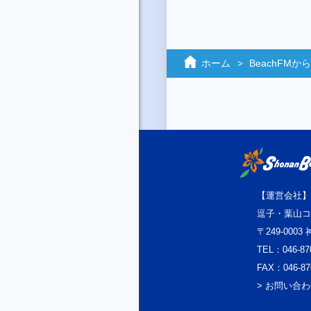
ホーム
BeachFM
【運営会社】
逗子・葉山コ
〒249-000
TEL：046-87
FAX：046-87
> お問い合