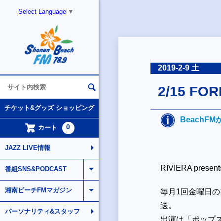
Select Language
▼
2019-2-9 土
2/15 F
チケット&グッズ ショッピング
BeachF
0
カート
JAZZ LIVE情報
RIVIERA presen
番組SNS&PODCAST
湘南ビーチFMマガジン
毎月
1
回金曜日の
送。
パーソナリティ&スタッフ
出演は
「ポップ