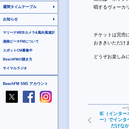
唱するヴォーカ
週間タイムテーブル
お知らせ
マリーナWEBカメラ&風向風速計
チケットは完売
湘南ビーチFMについて
おききいただけ
スポットCM募集中
どうぞお楽しみ
BeachFMの聴き方
サイマルラジオ
BeachFM SNS アカウント
一
IE（インタ
ー）でインタ
だけな