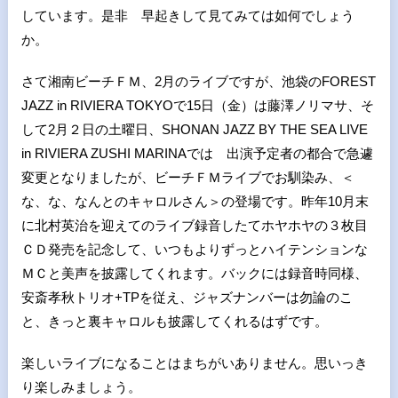
しています。是非 早起きして見てみては如何でしょう
か。
さて湘南ビーチＦＭ、
2
月のライブですが、池袋の
FOREST
JAZZ in RIVIERA TOKYO
で
15
日（金）は藤澤ノリマサ、そ
して
2
月２日の土曜日、
SHONAN JAZZ BY THE SEA LIVE
in RIVIERA ZUSHI MARINA
では 出演予定者の都合で急遽
変更となりましたが、ビーチＦＭライブでお馴染み、＜
な、な、なんとのキャロルさん＞の登場です。昨年
10
月末
に北村英治を迎えてのライブ録音したてホヤホヤの３枚目
ＣＤ発売を記念して、いつもよりずっとハイテンションな
ＭＣと美声を披露してくれます。バックには録音時同様、
安斎孝秋トリオ
+TP
を従え、ジャズナンバーは勿論のこ
と、きっと裏キャロルも披露してくれるはずです。
楽しいライブになることはまちがいありません。思いっき
り楽しみましょう。