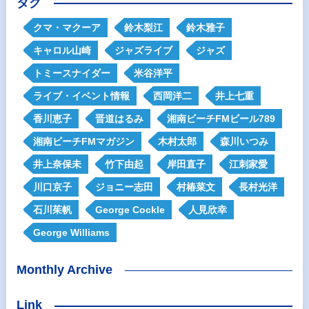
タグ
クマ・マクーア
鈴木梨江
鈴木雅子
キャロル山崎
ジャズライブ
ジャズ
トミースナイダー
米谷洋平
ライブ・イベント情報
西岡洋二
井上七重
香川恵子
晋道はるみ
湘南ビーチFMビール789
湘南ビーチFMマガジン
木村太郎
森川いつみ
井上奈保未
竹下由起
岸田直子
江刺家愛
川口京子
ジョニー志田
村椿菜文
長村光洋
石川茱帆
George Cockle
人見欣幸
George Williams
Monthly Archive
Link