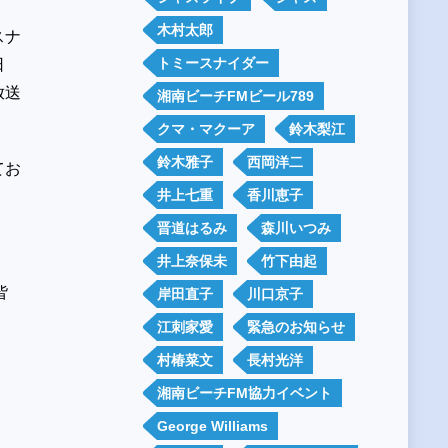
木村太郎
スナ
トミースナイダー
日
放送
湘南ビーチFMビール789
クマ・マクーア
鈴木梨江
鈴木雅子
西岡洋二
てお
井上七重
香川恵子
晋道はるみ
森川いつみ
井上奈保未
竹下由起
皆
岸田直子
川口京子
江刺家愛
緊急のお知らせ
村椿菜文
長村光洋
湘南ビーチFM協力イベント
George Williams