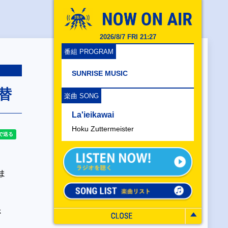
2026/8/7 FRI 21:27
番組 PROGRAM
SUNRISE MUSIC
替
楽曲 SONG
La'ieikawai
Hoku Zuttermeister
ま
さ