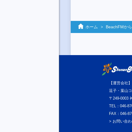
ホーム
BeachFM
【運営会社】
逗子・葉山コ
〒249-000
TEL：046-87
FAX：046-87
> お問い合