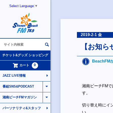
Select Language
▼
2019-2-1 金
【お知ら
チケット&グッズ ショッピング
BeachF
0
カート
JAZZ LIVE情報
湘南ビーチFM
番組SNS&PODCAST
す。
湘南ビーチFMマガジン
切り替え時にイ
パーソナリティ&スタッフ
い。