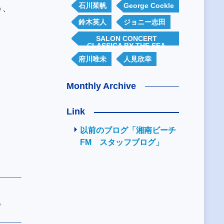
石川茱帆
George Cockle
う、
鈴木英人
ジョニー志田
SALON CONCERT
CLASSICA BY THE SEA
府川唯未
人見欣幸
Monthly Archive
Link
以前のブログ「湘南ビーチ
FM スタッフブログ」