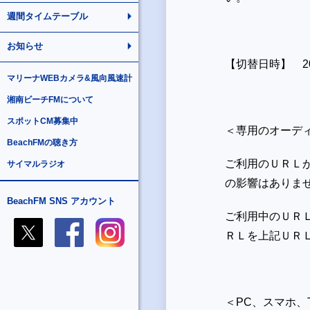
週間タイムテーブル
お知らせ
【切替日時】 201
マリーナWEBカメラ&風向風速計
湘南ビーチFMについて
スポットCM募集中
＜専用のオーデ
BeachFMの聴き方
ご利用のＵＲＬ
サイマルラジオ
の影響はありま
BeachFM SNS アカウント
ご利用中のＵＲ
ＲＬを上記ＵＲ
＜PC、スマホ、T