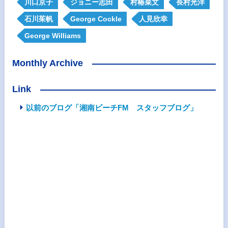
川口京子
ジョニー志田
村椿菜文
長村光洋
石川茱帆
George Cockle
人見欣幸
George Williams
Monthly Archive
Link
以前のブログ「湘南ビーチFM スタッフブログ」