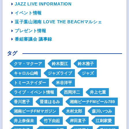
JAZZ LIVE INFORMATION
イベント情報
逗子葉山湘南 LOVE THE BEACHマルシェ
プレゼント情報
番組審議会 議事録
タグ
クマ・マクーア
鈴木梨江
鈴木雅子
キャロル山崎
ジャズライブ
ジャズ
トミースナイダー
米谷洋平
ライブ・イベント情報
西岡洋二
井上七重
香川恵子
晋道はるみ
湘南ビーチFMビール789
湘南ビーチFMマガジン
木村太郎
森川いつみ
井上奈保未
竹下由起
岸田直子
江刺家愛