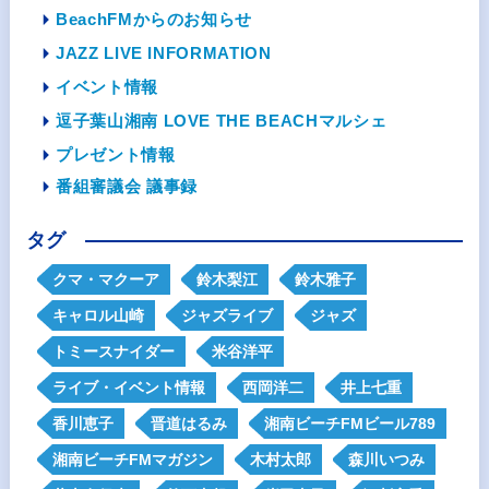
BeachFMからのお知らせ
JAZZ LIVE INFORMATION
イベント情報
逗子葉山湘南 LOVE THE BEACHマルシェ
プレゼント情報
番組審議会 議事録
タグ
クマ・マクーア
鈴木梨江
鈴木雅子
キャロル山崎
ジャズライブ
ジャズ
トミースナイダー
米谷洋平
ライブ・イベント情報
西岡洋二
井上七重
香川恵子
晋道はるみ
湘南ビーチFMビール789
湘南ビーチFMマガジン
木村太郎
森川いつみ