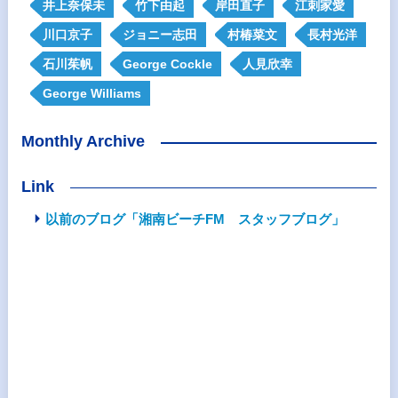
井上奈保未
竹下由起
岸田直子
江刺家愛
川口京子
ジョニー志田
村椿菜文
長村光洋
石川茱帆
George Cockle
人見欣幸
George Williams
Monthly Archive
Link
以前のブログ「湘南ビーチFM スタッフブログ」