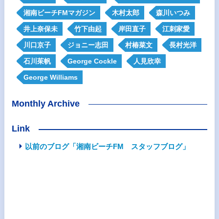
湘南ビーチFMマガジン
木村太郎
森川いつみ
井上奈保未
竹下由起
岸田直子
江刺家愛
川口京子
ジョニー志田
村椿菜文
長村光洋
石川茱帆
George Cockle
人見欣幸
George Williams
Monthly Archive
Link
以前のブログ「湘南ビーチFM スタッフブログ」