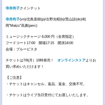
寺井尚子
クインテット
寺井尚子
(vn)/
北島直樹
(p)/
古野光昭
(b)/
荒山諒
(ds)/
松
岡
”Matzz”
高廣
(perc)
ミュージックチャージ 6,000 円（全席指定）
フードコート17:00 開場17:15 開演18:00
会場：ブルービスタ
チケットは7/8(月）10時発売！
オンラインストア
よりお
買い求めいただけます！
【ご注意】
・チケットはキャンセル、返品、返金、交換不可。
・チケットはライブ当日受付にてお渡しいたします。