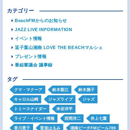
カテゴリー
BeachFMからのお知らせ
JAZZ LIVE INFORMATION
イベント情報
逗子葉山湘南 LOVE THE BEACHマルシェ
プレゼント情報
番組審議会 議事録
タグ
クマ・マクーア
鈴木梨江
鈴木雅子
キャロル山崎
ジャズライブ
ジャズ
トミースナイダー
米谷洋平
ライブ・イベント情報
西岡洋二
井上七重
香川恵子
晋道はるみ
湘南ビーチFMビール789