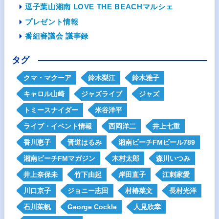
逗子葉山湘南 LOVE THE BEACHマルシェ
プレゼント情報
番組審議会 議事録
タグ
クマ・マクーア
鈴木梨江
鈴木雅子
キャロル山崎
ジャズライブ
ジャズ
トミースナイダー
米谷洋平
ライブ・イベント情報
西岡洋二
井上七重
香川恵子
晋道はるみ
湘南ビーチFMビール789
湘南ビーチFMマガジン
木村太郎
森川いつみ
井上奈保未
竹下由起
岸田直子
江刺家愛
川口京子
ジョニー志田
村椿菜文
長村光洋
石川茱帆
George Cockle
人見欣幸