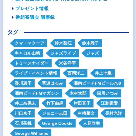
プレゼント情報
番組審議会 議事録
タグ
クマ・マクーア
鈴木梨江
鈴木雅子
キャロル山崎
ジャズライブ
ジャズ
トミースナイダー
米谷洋平
ライブ・イベント情報
西岡洋二
井上七重
香川恵子
晋道はるみ
湘南ビーチFMビール789
湘南ビーチFMマガジン
木村太郎
森川いつみ
井上奈保未
竹下由起
岸田直子
江刺家愛
川口京子
ジョニー志田
村椿菜文
長村光洋
石川茱帆
George Cockle
人見欣幸
George Williams