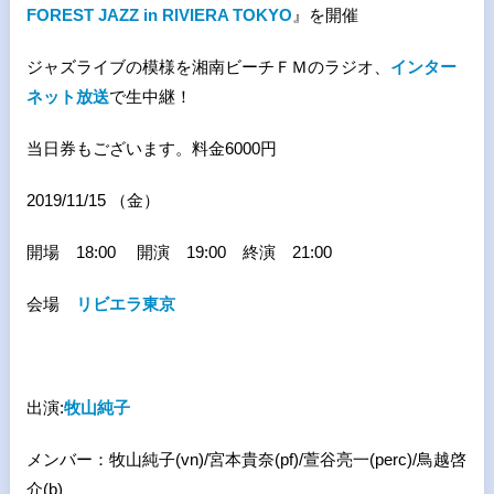
FOREST JAZZ in RIVIERA TOKYO
』を開催
ジャズライブの模様を湘南ビーチＦＭのラジオ、
インター
ネット放送
で生中継！
当日券もございます。料金6000円
2019/11/15 （金）
開場 18:00 開演 19:00 終演 21:00
会場
リビエラ東京
出演:
牧山純子
メンバー：牧山純子(vn)/宮本貴奈(pf)/萱谷亮一(perc)/鳥越啓
介(b)