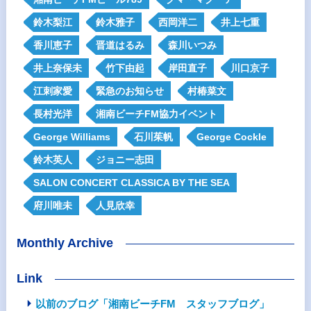
鈴木梨江
鈴木雅子
西岡洋二
井上七重
香川恵子
晋道はるみ
森川いつみ
井上奈保未
竹下由起
岸田直子
川口京子
江刺家愛
緊急のお知らせ
村椿菜文
長村光洋
湘南ビーチFM協力イベント
George Williams
石川茱帆
George Cockle
鈴木英人
ジョニー志田
SALON CONCERT CLASSICA BY THE SEA
府川唯未
人見欣幸
Monthly Archive
Link
以前のブログ「湘南ビーチFM スタッフブログ」