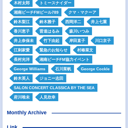
木村太郎
トミースナイダー
湘南ビーチFMビール789
クマ・マクーア
鈴木梨江
鈴木雅子
西岡洋二
井上七重
香川恵子
晋道はるみ
森川いつみ
井上奈保未
竹下由起
岸田直子
川口京子
江刺家愛
緊急のお知らせ
村椿菜文
長村光洋
湘南ビーチFM協力イベント
George Williams
石川茱帆
George Cockle
鈴木英人
ジョニー志田
SALON CONCERT CLASSICA BY THE SEA
府川唯未
人見欣幸
Monthly Archive
Link