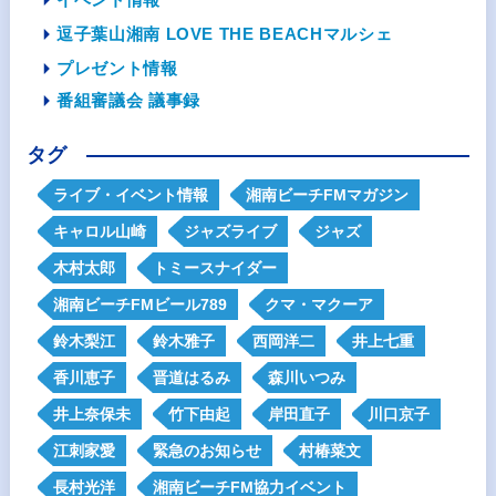
逗子葉山湘南 LOVE THE BEACHマルシェ
プレゼント情報
番組審議会 議事録
タグ
ライブ・イベント情報
湘南ビーチFMマガジン
キャロル山崎
ジャズライブ
ジャズ
木村太郎
トミースナイダー
湘南ビーチFMビール789
クマ・マクーア
鈴木梨江
鈴木雅子
西岡洋二
井上七重
香川恵子
晋道はるみ
森川いつみ
井上奈保未
竹下由起
岸田直子
川口京子
江刺家愛
緊急のお知らせ
村椿菜文
長村光洋
湘南ビーチFM協力イベント