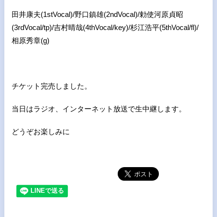
田井康夫(1stVocal)/野口鎮雄(2ndVocal)/勅使河原貞昭
(3rdVocal/tp)/吉村晴哉(4thVocal/key)/杉江浩平(5thVocal/fl)/
相原秀章(g)
チケット完売しました。
当日はラジオ、インターネット放送で生中継します。
どうぞお楽しみに