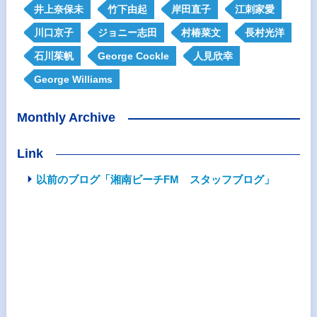
井上奈保未
竹下由起
岸田直子
江刺家愛
川口京子
ジョニー志田
村椿菜文
長村光洋
石川茱帆
George Cockle
人見欣幸
George Williams
Monthly Archive
Link
以前のブログ「湘南ビーチFM スタッフブログ」