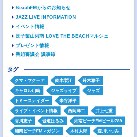
BeachFMからのお知らせ
JAZZ LIVE INFORMATION
イベント情報
逗子葉山湘南 LOVE THE BEACHマルシェ
プレゼント情報
番組審議会 議事録
タグ
クマ・マクーア
鈴木梨江
鈴木雅子
キャロル山崎
ジャズライブ
ジャズ
トミースナイダー
米谷洋平
ライブ・イベント情報
西岡洋二
井上七重
香川恵子
晋道はるみ
湘南ビーチFMビール789
湘南ビーチFMマガジン
木村太郎
森川いつみ