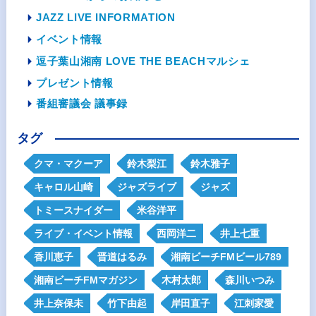
JAZZ LIVE INFORMATION
イベント情報
逗子葉山湘南 LOVE THE BEACHマルシェ
プレゼント情報
番組審議会 議事録
タグ
クマ・マクーア
鈴木梨江
鈴木雅子
キャロル山崎
ジャズライブ
ジャズ
トミースナイダー
米谷洋平
ライブ・イベント情報
西岡洋二
井上七重
香川恵子
晋道はるみ
湘南ビーチFMビール789
湘南ビーチFMマガジン
木村太郎
森川いつみ
井上奈保未
竹下由起
岸田直子
江刺家愛