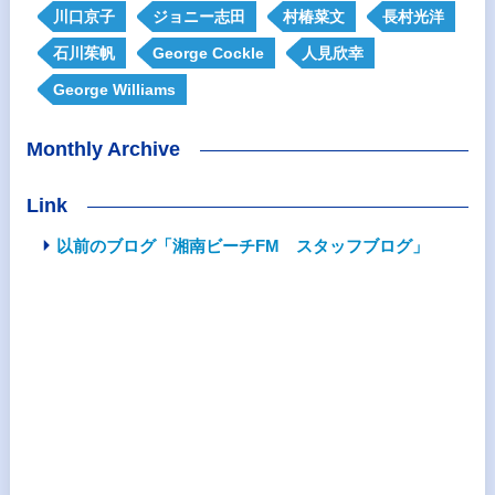
川口京子
ジョニー志田
村椿菜文
長村光洋
石川茱帆
George Cockle
人見欣幸
George Williams
Monthly Archive
Link
以前のブログ「湘南ビーチFM スタッフブログ」