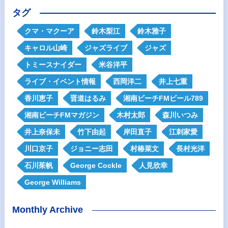
タグ
クマ・マクーア
鈴木梨江
鈴木雅子
キャロル山崎
ジャズライブ
ジャズ
トミースナイダー
米谷洋平
ライブ・イベント情報
西岡洋二
井上七重
香川恵子
晋道はるみ
湘南ビーチFMビール789
湘南ビーチFMマガジン
木村太郎
森川いつみ
井上奈保未
竹下由起
岸田直子
江刺家愛
川口京子
ジョニー志田
村椿菜文
長村光洋
石川茱帆
George Cockle
人見欣幸
George Williams
Monthly Archive