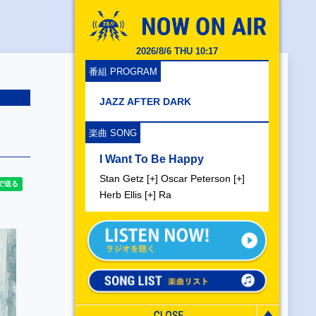
2026/8/6 THU 10:17
番組 PROGRAM
JAZZ AFTER DARK
楽曲 SONG
I Want To Be Happy
Stan Getz [+] Oscar Peterson [+]
Herb Ellis [+] Ra