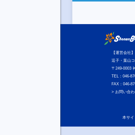
【運営会社】
逗子・葉山コ
〒249-000
TEL：046-87
FAX：046-87
> お問い合
本サイト