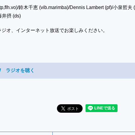
(tp,flh.vo)/鈴木千恵 (vib.marimba)/
Dennis Lambert
(pf)/小泉哲夫 (
藤井摂 (ds)
ラジオ、インターネット放送でお楽しみください。
NOW ラジオを聴く