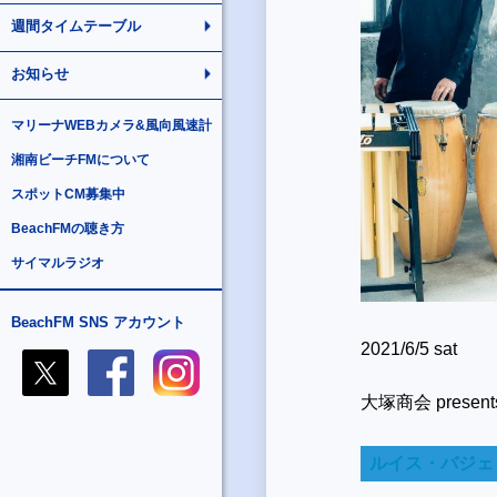
週間タイムテーブル
お知らせ
マリーナWEBカメラ&風向風速計
湘南ビーチFMについて
スポットCM募集中
BeachFMの聴き方
サイマルラジオ
BeachFM SNS アカウント
2021/6/5 sat
大塚商会 presents
ルイス・バジェ