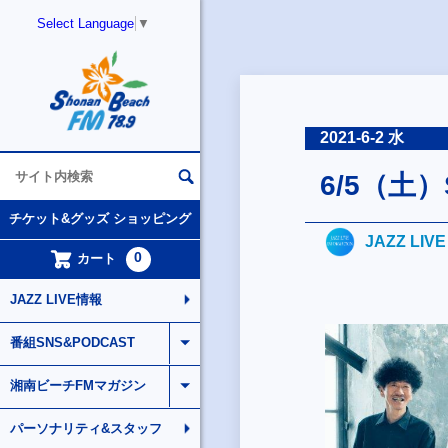
Select Language
▼
2021-6-2 水
6/5（土）
チケット&グッズ ショッピング
JAZZ LIV
0
カート
JAZZ LIVE情報
番組SNS&PODCAST
湘南ビーチFMマガジン
パーソナリティ&スタッフ