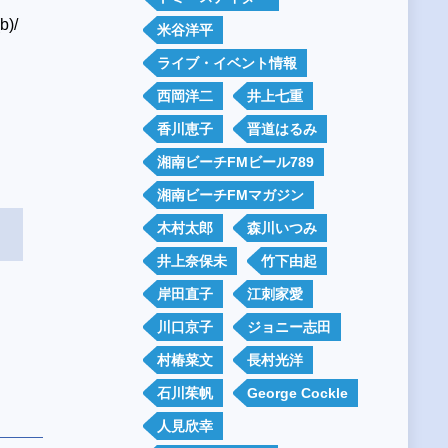
b)/
米谷洋平
ライブ・イベント情報
西岡洋二
井上七重
香川恵子
晋道はるみ
湘南ビーチFMビール789
湘南ビーチFMマガジン
木村太郎
森川いつみ
井上奈保未
竹下由起
岸田直子
江刺家愛
川口京子
ジョニー志田
村椿菜文
長村光洋
石川茱帆
George Cockle
人見欣幸