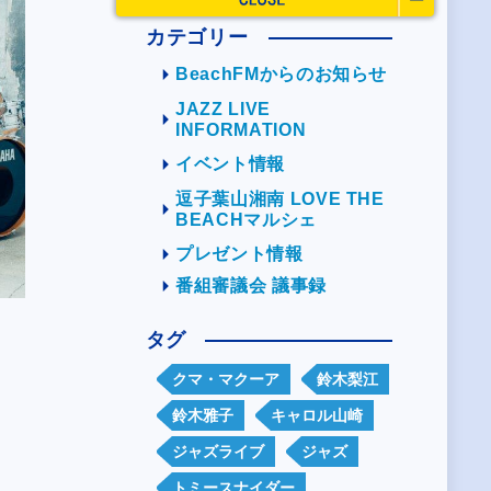
カテゴリー
BeachFMからのお知らせ
JAZZ LIVE
INFORMATION
イベント情報
逗子葉山湘南 LOVE THE
BEACHマルシェ
プレゼント情報
番組審議会 議事録
タグ
クマ・マクーア
鈴木梨江
鈴木雅子
キャロル山崎
ジャズライブ
ジャズ
トミースナイダー