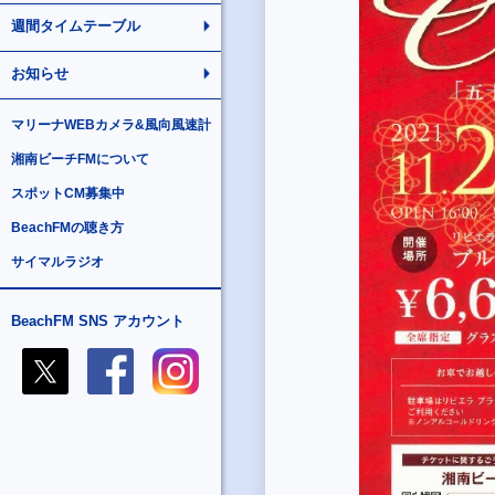
週間タイムテーブル
お知らせ
マリーナWEBカメラ&風向風速計
湘南ビーチFMについて
スポットCM募集中
BeachFMの聴き方
サイマルラジオ
BeachFM SNS アカウント