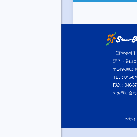
【運営会社】
逗子・葉山コ
〒249-000
TEL：046-87
FAX：046-87
> お問い合
本サイト