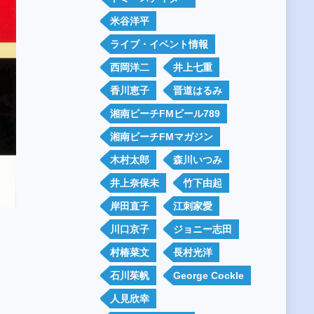
米谷洋平
ライブ・イベント情報
西岡洋二
井上七重
香川恵子
晋道はるみ
湘南ビーチFMビール789
湘南ビーチFMマガジン
木村太郎
森川いつみ
井上奈保未
竹下由起
岸田直子
江刺家愛
川口京子
ジョニー志田
村椿菜文
長村光洋
石川茱帆
George Cockle
人見欣幸