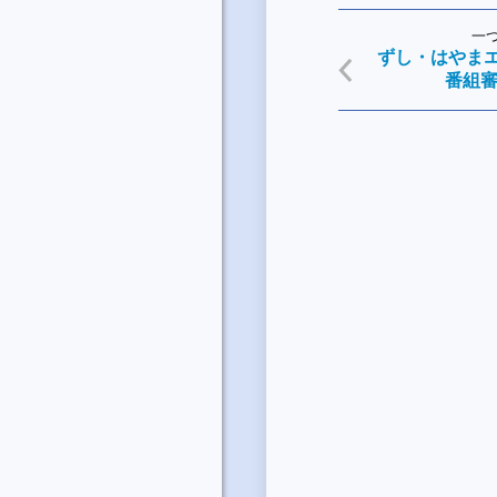
一
ずし・はやまエ
番組