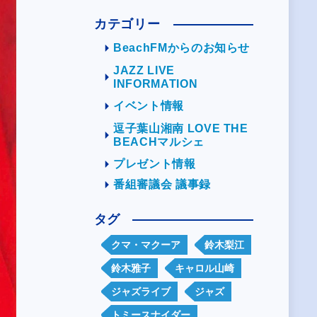
カテゴリー
BeachFMからのお知らせ
JAZZ LIVE
INFORMATION
イベント情報
逗子葉山湘南 LOVE THE
BEACHマルシェ
プレゼント情報
番組審議会 議事録
タグ
クマ・マクーア
鈴木梨江
鈴木雅子
キャロル山崎
ジャズライブ
ジャズ
トミースナイダー