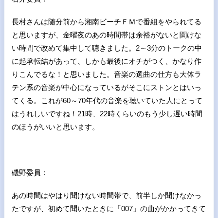
長村さんは随分前から湘南ビーチＦＭで番組をやられてる
と思いますが、金曜夜のあの時間帯は余裕がないと聞けな
い時間で改めて集中して聴きました。
2
～
3
分のトークの中
に起承転結があって、しかも最後にオチがつく、かなり作
りこんでるな！と思いました。音楽の選曲の仕方も大体ラ
テン系の音楽が中心になっているがそこにストンとはいっ
てくる。これが
60
～
70
年代の音楽を聴いていた人にとって
はうれしいですね！
21
時、
22
時くらいのもう少し遅い時間
のほうがいいと思います。
磯野委員：
あの時間はやはり聞けない時間帯で、前半しか聞けなかっ
たですが、初めて聞いたときに「
007
」の曲がかかってきて