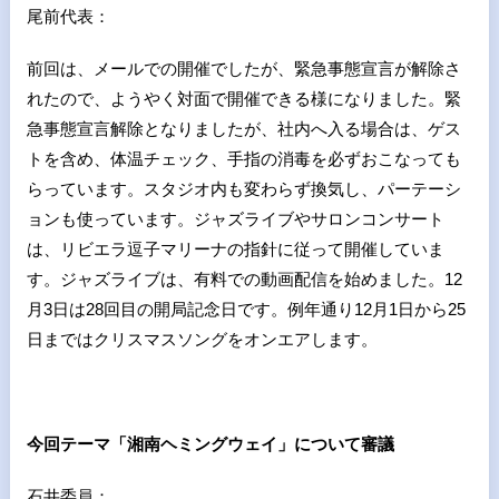
尾前代表：
前回は、メールでの開催でしたが、緊急事態宣言が解除さ
れたので、ようやく対面で開催できる様になりました。緊
急事態宣言解除となりましたが、社内へ入る場合は、ゲス
トを含め、体温チェック、手指の消毒を必ずおこなっても
らっています。スタジオ内も変わらず換気し、パーテーシ
ョンも使っています。ジャズライブやサロンコンサート
は、リビエラ逗子マリーナの指針に従って開催していま
す。ジャズライブは、有料での動画配信を始めました。
12
月
3
日は
28
回目の開局記念日です。例年通り
12
月
1
日から
25
日まではクリスマスソングをオンエアします。
今回テーマ「湘南ヘミングウェイ」について審議
石井委員：