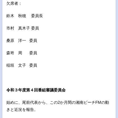
欠席者：
鈴木 秋穂 委員長
市村 真木子 委員
桑原 洋一 委員
森嵜 周 委員
稲垣 文子
委員
令和３年度第４回番組審議委員会
始めに、尾前代表から、この
2
か月間の湘南ビーチ
FM
の動
きと近況を報告。