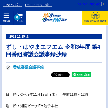
Select Language
▼
Tuneinで聴く
i-コミュラジで聴く
0
2021-11-19 金
ずし・はやまエフエム 令和3年度 第4
回番組審議会議事録抄録
番組審議会議事録
日 時：令和3年11月18日（木） 午前11時～12時
場 所：
湘南ビーチFM池子本社