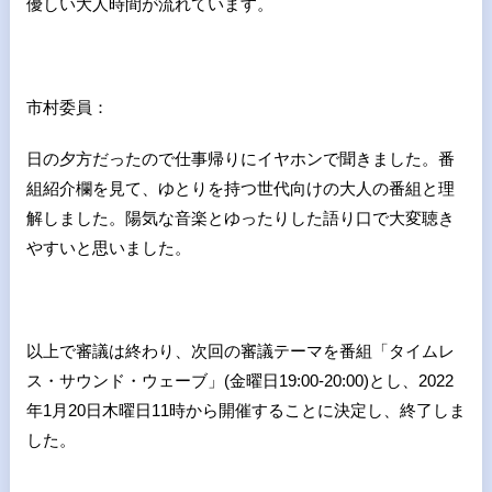
優しい大人時間が流れています。
市村委員：
日の夕方だったので仕事帰りにイヤホンで聞きました。番
組紹介欄を見て、ゆとりを持つ世代向けの大人の番組と理
解しました。陽気な音楽とゆったりした語り口で大変聴き
やすいと思いました。
以上で審議は終わり、次回の審議テーマを番組「タイムレ
ス・サウンド・ウェーブ」
(
金曜日
19:00-20:00)
とし、
2022
年
1
月
20
日木曜日
11
時から開催することに決定し、終了しま
した。