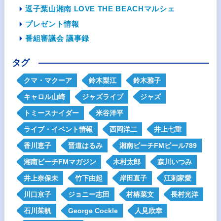
逗子葉山湘南 LOVE THE BEACHマルシェ
プレゼント情報
番組審議会 議事録
タグ
クマ・マクーア
鈴木梨江
鈴木雅子
キャロル山崎
ジャズライブ
ジャズ
トミースナイダー
米谷洋平
ライブ・イベント情報
西岡洋二
井上七重
香川恵子
晋道はるみ
湘南ビーチFMビール789
湘南ビーチFMマガジン
木村太郎
森川いつみ
井上奈保未
竹下由起
岸田直子
江刺家愛
川口京子
ジョニー志田
村椿菜文
長村光洋
石川茱帆
George Cockle
人見欣幸