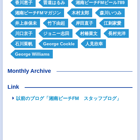
香川恵子
晋道はるみ
湘南ビーチFMビール789
湘南ビーチFMマガジン
木村太郎
森川いつみ
井上奈保未
竹下由起
岸田直子
江刺家愛
川口京子
ジョニー志田
村椿菜文
長村光洋
石川茱帆
George Cockle
人見欣幸
George Williams
Monthly Archive
Link
以前のブログ「湘南ビーチFM スタッフブログ」