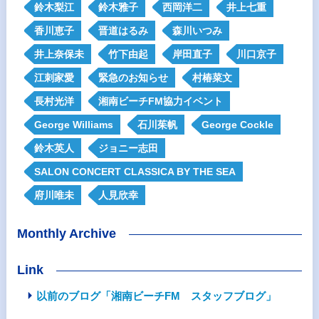
鈴木梨江
鈴木雅子
西岡洋二
井上七重
香川恵子
晋道はるみ
森川いつみ
井上奈保未
竹下由起
岸田直子
川口京子
江刺家愛
緊急のお知らせ
村椿菜文
長村光洋
湘南ビーチFM協力イベント
George Williams
石川茱帆
George Cockle
鈴木英人
ジョニー志田
SALON CONCERT CLASSICA BY THE SEA
府川唯未
人見欣幸
Monthly Archive
Link
以前のブログ「湘南ビーチFM スタッフブログ」