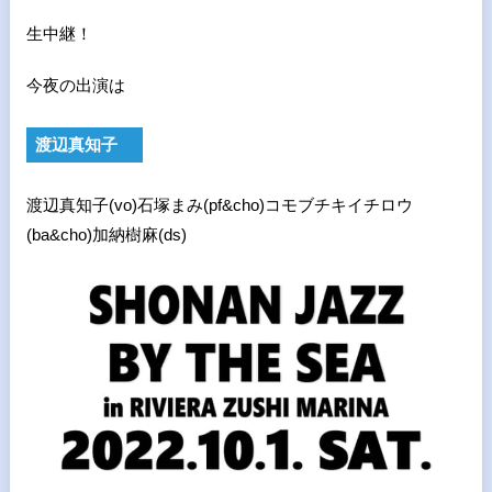
生中継！
今夜の出演は
渡辺真知子
渡辺真知子(vo)石塚まみ
(pf&cho)
コモブチキイチロウ
(ba&cho)
加納樹麻
(ds)