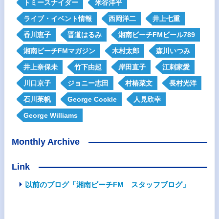
トミースナイダー
米谷洋平
ライブ・イベント情報
西岡洋二
井上七重
香川恵子
晋道はるみ
湘南ビーチFMビール789
湘南ビーチFMマガジン
木村太郎
森川いつみ
井上奈保未
竹下由起
岸田直子
江刺家愛
川口京子
ジョニー志田
村椿菜文
長村光洋
石川茱帆
George Cockle
人見欣幸
George Williams
Monthly Archive
Link
以前のブログ「湘南ビーチFM スタッフブログ」