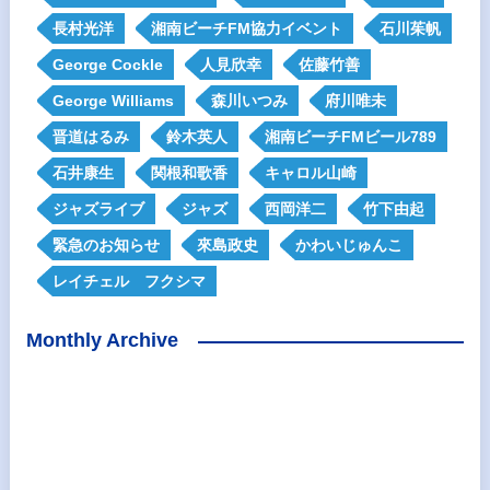
長村光洋
湘南ビーチFM協力イベント
石川茱帆
George Cockle
人見欣幸
佐藤竹善
George Williams
森川いつみ
府川唯未
晋道はるみ
鈴木英人
湘南ビーチFMビール789
石井康生
関根和歌香
キャロル山崎
ジャズライブ
ジャズ
西岡洋二
竹下由起
緊急のお知らせ
來島政史
かわいじゅんこ
レイチェル フクシマ
Monthly Archive