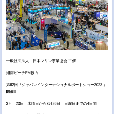
一般社団法人 日本マリン事業協会 主催
湘南ビーチ
FM
協力
第
62
回『ジャパンインターナショナルボートショー
2023
』
開催
!!
3
月
23
日 木曜日から
3
月
26
日 日曜日までの
4
日間