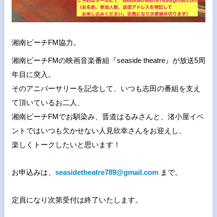
湘南ビーチFM協力。
湘南ビーチFMの映画音楽番組『seaside theatre』が放送5周
年目に突入。
そのアニバーサリーを記念して、
いつも志田の番組を支え
て頂いているお二人、
湘南ビーチFMでお馴染み、晋道はるみさんと、
渚小屋イベ
ントではいつも欠かせない人見欣幸さんをお迎えし、
楽しくトークしたいと思います！
お申込みは、
seasidetheatre789@gmail.
com
まで。
定員になり次第受付は終了いたします。