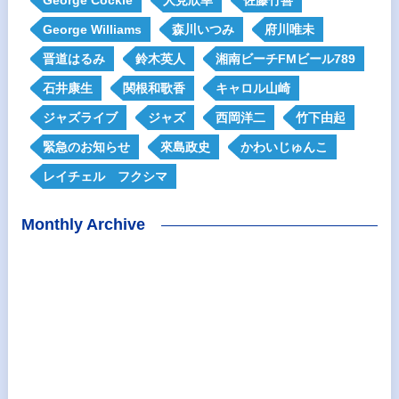
George Cockle
人見欣幸
佐藤竹善
George Williams
森川いつみ
府川唯未
晋道はるみ
鈴木英人
湘南ビーチFMビール789
石井康生
関根和歌香
キャロル山崎
ジャズライブ
ジャズ
西岡洋二
竹下由起
緊急のお知らせ
來島政史
かわいじゅんこ
レイチェル フクシマ
Monthly Archive